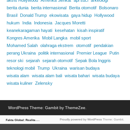
aktris Hollywood
Amerika Serikat
api suci
arkeologi
berita dunia
berita internasional
Berita otomotif
Bolsonaro
Brasil
Donald Trump
ekowisata
gaya hidup
Hollywood
hukum
India
Indonesia
Jacques Moretti
keanekaragaman hayati
kesehatan
kisah inspiratif
Kongres Amerika
Mobil Langka
mobil sport
Mohamed Salah
olahraga ekstrem
otomotif
pendakian
perang Ukraina
politik internasional
Premier League
Putin
resor ski
sejarah
sejarah otomotif
Sepak Bola Inggris
teknologi mobil
Trump
Ukraina
warisan budaya
wisata alam
wisata alam bali
wisata bahari
wisata budaya
wisata kuliner
Zelensky
WordPress Theme: Gambit by ThemeZee.
F
akta Global: Realitas Dunia dalam Berita
Proudly powered by WordPress
Theme: Gambit.