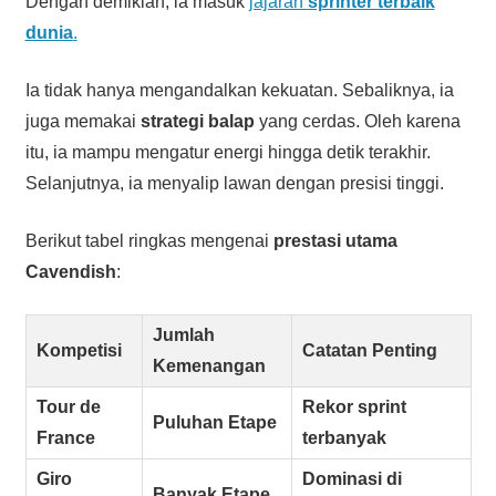
Dengan demikian, ia masuk
jajaran
sprinter terbaik
dunia
.
Ia tidak hanya mengandalkan kekuatan. Sebaliknya, ia
juga memakai
strategi balap
yang cerdas. Oleh karena
itu, ia mampu mengatur energi hingga detik terakhir.
Selanjutnya, ia menyalip lawan dengan presisi tinggi.
Berikut tabel ringkas mengenai
prestasi utama
Cavendish
:
Jumlah
Kompetisi
Catatan Penting
Kemenangan
Tour de
Rekor sprint
Puluhan Etape
France
terbanyak
Giro
Dominasi di
Banyak Etape