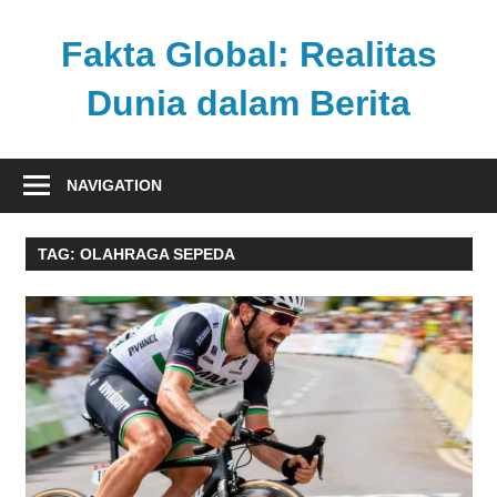
Skip
to
Fakta Global: Realitas
content
Dunia dalam Berita
Menghadirkan
kabar
NAVIGATION
faktual
dari
TAG:
OLAHRAGA SEPEDA
berbagai
sudut
pandang