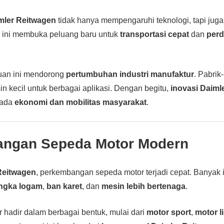
mler Reitwagen
tidak hanya mempengaruhi teknologi, tapi jug
n ini membuka peluang baru untuk
transportasi cepat
dan
perd
muan ini mendorong
pertumbuhan industri manufaktur
. Pabrik
 kecil untuk berbagai aplikasi. Dengan begitu,
inovasi Daiml
pada
ekonomi dan mobilitas masyarakat
.
ngan Sepeda Motor Modern
Reitwagen
, perkembangan sepeda motor terjadi cepat. Banyak 
ngka logam
,
ban karet
, dan
mesin lebih bertenaga
.
r hadir dalam berbagai bentuk, mulai dari
motor sport
,
motor li