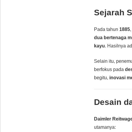
Sejarah 
Pada tahun
1885
dua bertenaga m
kayu
. Hasilnya a
Selain itu, penem
berfokus pada
de
begitu,
inovasi m
Desain da
Daimler Reitwag
utamanya: