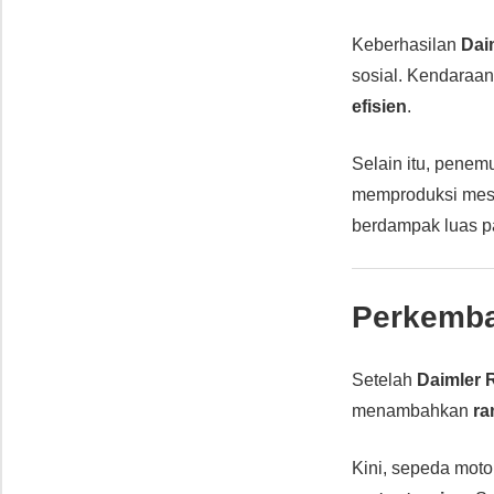
Keberhasilan
Dai
sosial. Kendaraa
efisien
.
Selain itu, pene
memproduksi mesin
berdampak luas 
Perkemba
Setelah
Daimler 
menambahkan
ra
Kini, sepeda moto