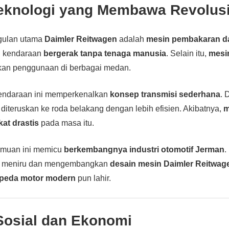
Teknologi yang Membawa Revolus
gulan utama
Daimler Reitwagen
adalah
mesin pembakaran d
n kendaraan
bergerak tanpa tenaga manusia
. Selain itu,
mesin
n penggunaan di berbagai medan.
 kendaraan ini memperkenalkan
konsep transmisi sederhana
. 
 diteruskan ke roda belakang dengan lebih efisien. Akibatnya,
m
at drastis
pada masa itu.
emuan ini memicu
berkembangnya industri otomotif Jerman
.
i meniru dan mengembangkan
desain mesin Daimler Reitwag
peda motor modern
pun lahir.
osial dan Ekonomi