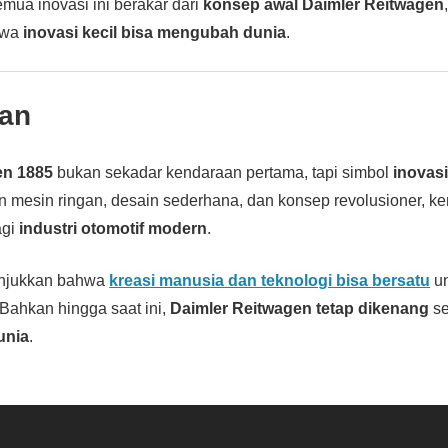
emua inovasi ini berakar dari
konsep awal Daimler Reitwagen
hwa
inovasi kecil bisa mengubah dunia
.
an
en 1885
bukan sekadar kendaraan pertama, tapi simbol
inovas
n mesin ringan, desain sederhana, dan konsep revolusioner, ke
agi
industri otomotif modern
.
njukkan bahwa
kreasi manusia dan teknologi bisa bersatu
un
Bahkan hingga saat ini,
Daimler Reitwagen tetap dikenang
se
unia
.