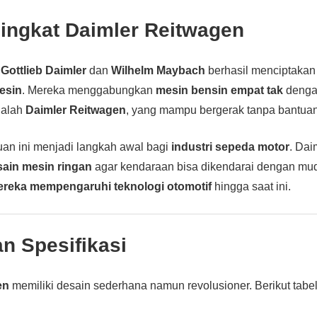
Singkat Daimler Reitwagen
,
Gottlieb Daimler
dan
Wilhelm Maybach
berhasil menciptaka
esin
. Mereka menggabungkan
mesin bensin empat tak
denga
dalah
Daimler Reitwagen
, yang mampu bergerak tanpa bantua
uan ini menjadi langkah awal bagi
industri sepeda motor
. Da
sain mesin ringan
agar kendaraan bisa dikendarai dengan mu
ereka mempengaruhi teknologi otomotif
hingga saat ini.
n Spesifikasi
en
memiliki desain sederhana namun revolusioner. Berikut tabel