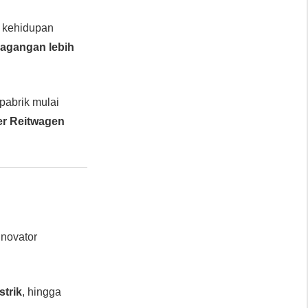
a kehidupan
agangan lebih
-pabrik mulai
er Reitwagen
inovator
strik
, hingga