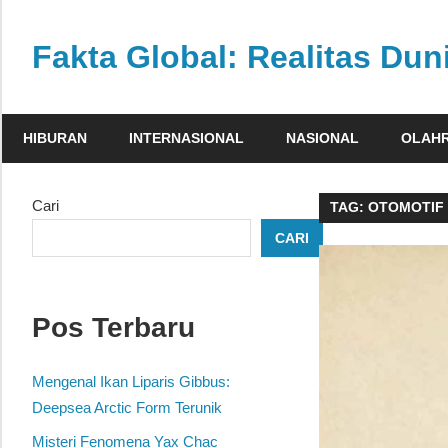
Skip
to
Fakta Global: Realitas Dun
content
Menghadirkan
kabar
HIBURAN
INTERNASIONAL
NASIONAL
OLAH
faktual
dari
berbagai
Cari
TAG:
OTOMOTIF
sudut
CARI
pandang
Pos Terbaru
Mengenal Ikan Liparis Gibbus:
Deepsea Arctic Form Terunik
Misteri Fenomena Yax Chac