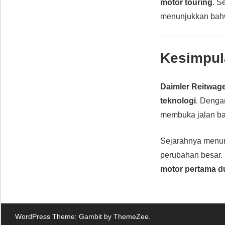
motor touring
. S
menunjukkan ba
Kesimpul
Daimler Reitwag
teknologi
. Denga
membuka jalan b
Sejarahnya menu
perubahan besar. 
motor pertama d
WordPress Theme: Gambit by ThemeZee.