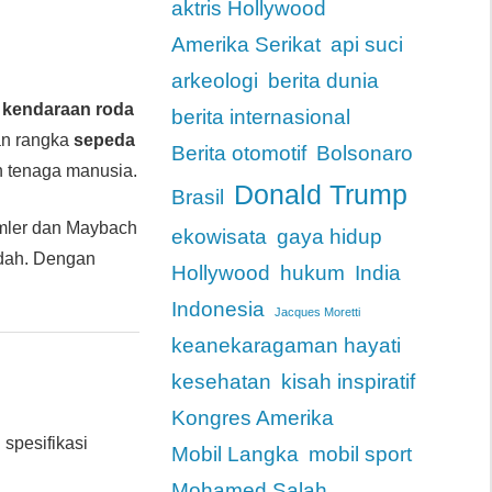
aktris Hollywood
Amerika Serikat
api suci
arkeologi
berita dunia
n
kendaraan roda
berita internasional
n rangka
sepeda
Berita otomotif
Bolsonaro
n tenaga manusia.
Donald Trump
Brasil
imler dan Maybach
ekowisata
gaya hidup
dah. Dengan
Hollywood
hukum
India
Indonesia
Jacques Moretti
keanekaragaman hayati
kesehatan
kisah inspiratif
Kongres Amerika
 spesifikasi
Mobil Langka
mobil sport
Mohamed Salah