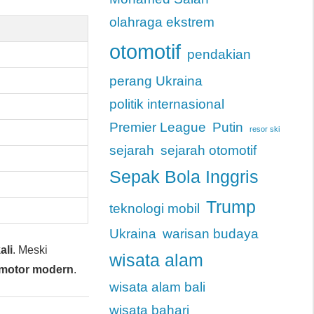
olahraga ekstrem
otomotif
pendakian
perang Ukraina
politik internasional
Premier League
Putin
resor ski
sejarah
sejarah otomotif
Sepak Bola Inggris
Trump
teknologi mobil
Ukraina
warisan budaya
ali
. Meski
wisata alam
motor modern
.
wisata alam bali
wisata bahari