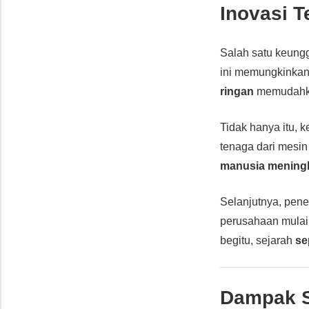
Inovasi 
Salah satu keung
ini memungkinka
ringan
memudahka
Tidak hanya itu,
tenaga dari mesin
manusia meningk
Selanjutnya, pen
perusahaan mula
begitu, sejarah
se
Dampak S