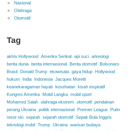
Nasional
Olahraga
Otomotif
Tag
aktris Hollywood
Amerika Serikat
api suci
arkeologi
berita dunia
berita internasional
Berita otomotif
Bolsonaro
Brasil
Donald Trump
ekowisata
gaya hidup
Hollywood
hukum
India
Indonesia
Jacques Moretti
keanekaragaman hayati
kesehatan
kisah inspiratif
Kongres Amerika
Mobil Langka
mobil sport
Mohamed Salah
olahraga ekstrem
otomotif
pendakian
perang Ukraina
politik internasional
Premier League
Putin
resor ski
sejarah
sejarah otomotif
Sepak Bola Inggris
teknologi mobil
Trump
Ukraina
warisan budaya