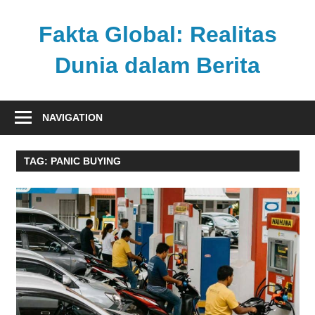
Skip
to
Fakta Global: Realitas
content
Dunia dalam Berita
Menghadirkan
kabar
NAVIGATION
faktual
dari
TAG:
PANIC BUYING
berbagai
sudut
pandang