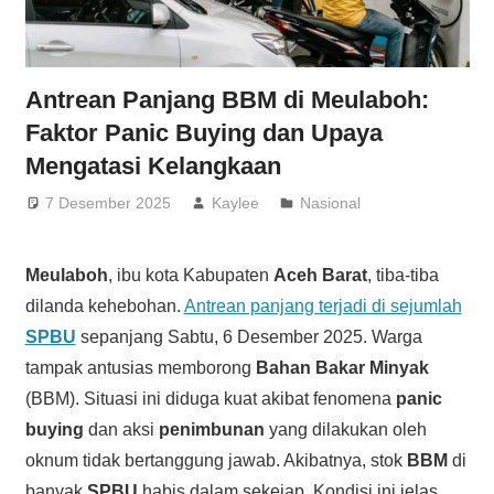
Antrean Panjang BBM di Meulaboh:
Faktor Panic Buying dan Upaya
Mengatasi Kelangkaan
7 Desember 2025
Kaylee
Nasional
Meulaboh
, ibu kota Kabupaten
Aceh Barat
, tiba-tiba
dilanda kehebohan.
Antrean panjang terjadi di sejumlah
SPBU
sepanjang Sabtu, 6 Desember 2025. Warga
tampak antusias memborong
Bahan Bakar Minyak
(BBM). Situasi ini diduga kuat akibat fenomena
panic
buying
dan aksi
penimbunan
yang dilakukan oleh
oknum tidak bertanggung jawab. Akibatnya, stok
BBM
di
banyak
SPBU
habis dalam sekejap. Kondisi ini jelas