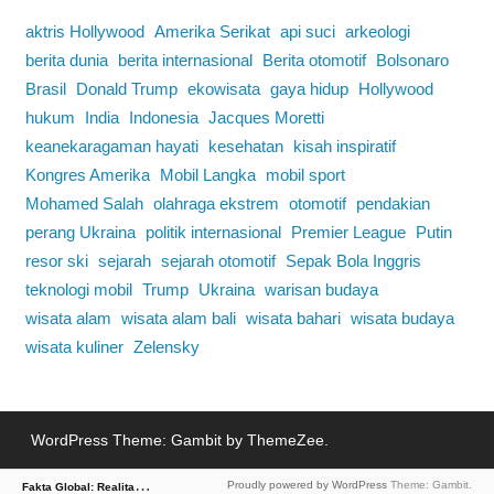
aktris Hollywood
Amerika Serikat
api suci
arkeologi
berita dunia
berita internasional
Berita otomotif
Bolsonaro
Brasil
Donald Trump
ekowisata
gaya hidup
Hollywood
hukum
India
Indonesia
Jacques Moretti
keanekaragaman hayati
kesehatan
kisah inspiratif
Kongres Amerika
Mobil Langka
mobil sport
Mohamed Salah
olahraga ekstrem
otomotif
pendakian
perang Ukraina
politik internasional
Premier League
Putin
resor ski
sejarah
sejarah otomotif
Sepak Bola Inggris
teknologi mobil
Trump
Ukraina
warisan budaya
wisata alam
wisata alam bali
wisata bahari
wisata budaya
wisata kuliner
Zelensky
WordPress Theme: Gambit by ThemeZee.
F
akta Global: Realitas Dunia dalam Berita
Proudly powered by WordPress
Theme: Gambit.