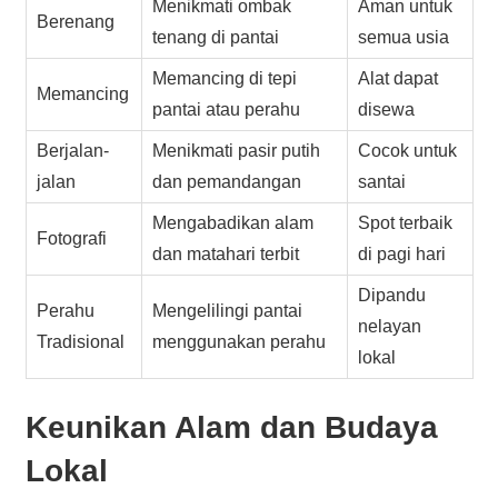
Menikmati ombak
Aman untuk
Berenang
tenang di pantai
semua usia
Memancing di tepi
Alat dapat
Memancing
pantai atau perahu
disewa
Berjalan-
Menikmati pasir putih
Cocok untuk
jalan
dan pemandangan
santai
Mengabadikan alam
Spot terbaik
Fotografi
dan matahari terbit
di pagi hari
Dipandu
Perahu
Mengelilingi pantai
nelayan
Tradisional
menggunakan perahu
lokal
Keunikan Alam dan Budaya
Lokal