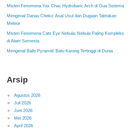
Misteri Fenomena Yax Chac Hydrobaric Arch di Gua Sistema
Mengenal Danau Cheko: Asal Usul dan Dugaan Tabrakan
Meteor
Misteri Fenomena Cats Eye Nebula: Nebula Paling Kompleks
di Alam Semesta
Mengenal Balls Pyramid: Batu Karang Tertinggi di Dunia
Arsip
Agustus 2026
Juli 2026
Juni 2026
Mei 2026
April 2026