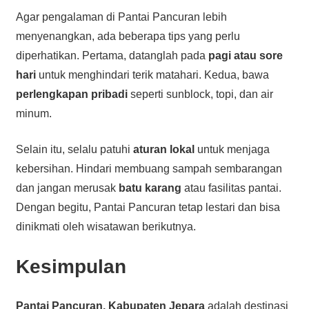
Agar pengalaman di Pantai Pancuran lebih
menyenangkan, ada beberapa tips yang perlu
diperhatikan. Pertama, datanglah pada
pagi atau sore
hari
untuk menghindari terik matahari. Kedua, bawa
perlengkapan pribadi
seperti sunblock, topi, dan air
minum.
Selain itu, selalu patuhi
aturan lokal
untuk menjaga
kebersihan. Hindari membuang sampah sembarangan
dan jangan merusak
batu karang
atau fasilitas pantai.
Dengan begitu, Pantai Pancuran tetap lestari dan bisa
dinikmati oleh wisatawan berikutnya.
Kesimpulan
Pantai Pancuran, Kabupaten Jepara
adalah destinasi