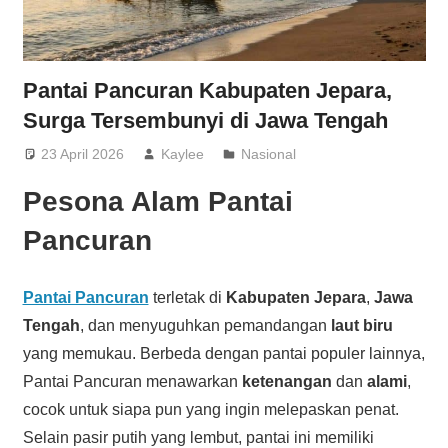
Pantai Pancuran Kabupaten Jepara,
Surga Tersembunyi di Jawa Tengah
23 April 2026
Kaylee
Nasional
Pesona Alam Pantai
Pancuran
Pantai Pancuran
terletak di
Kabupaten Jepara
,
Jawa
Tengah
, dan menyuguhkan pemandangan
laut biru
yang memukau. Berbeda dengan pantai populer lainnya,
Pantai Pancuran menawarkan
ketenangan
dan
alami
,
cocok untuk siapa pun yang ingin melepaskan penat.
Selain pasir putih yang lembut, pantai ini memiliki