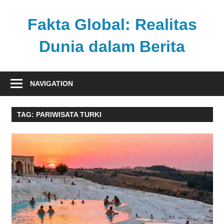
Skip
to
Fakta Global: Realitas
content
Dunia dalam Berita
Menghadirkan
kabar
NAVIGATION
faktual
dari
TAG:
PARIWISATA TURKI
berbagai
sudut
pandang