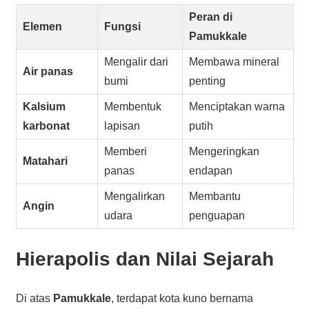
Peran di
Elemen
Fungsi
Pamukkale
Mengalir dari
Membawa mineral
Air panas
bumi
penting
Kalsium
Membentuk
Menciptakan warna
karbonat
lapisan
putih
Memberi
Mengeringkan
Matahari
panas
endapan
Mengalirkan
Membantu
Angin
udara
penguapan
Hierapolis dan Nilai Sejarah
Di atas
Pamukkale
, terdapat kota kuno bernama