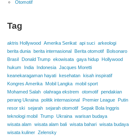
Otomotif
Tag
aktris Hollywood
Amerika Serikat
api suci
arkeologi
berita dunia
berita internasional
Berita otomotif
Bolsonaro
Brasil
Donald Trump
ekowisata
gaya hidup
Hollywood
hukum
India
Indonesia
Jacques Moretti
keanekaragaman hayati
kesehatan
kisah inspiratif
Kongres Amerika
Mobil Langka
mobil sport
Mohamed Salah
olahraga ekstrem
otomotif
pendakian
perang Ukraina
politik internasional
Premier League
Putin
resor ski
sejarah
sejarah otomotif
Sepak Bola Inggris
teknologi mobil
Trump
Ukraina
warisan budaya
wisata alam
wisata alam bali
wisata bahari
wisata budaya
wisata kuliner
Zelensky