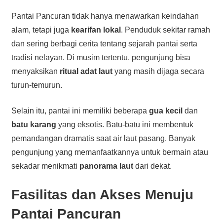
Pantai Pancuran tidak hanya menawarkan keindahan
alam, tetapi juga
kearifan lokal
. Penduduk sekitar ramah
dan sering berbagi cerita tentang sejarah pantai serta
tradisi nelayan. Di musim tertentu, pengunjung bisa
menyaksikan
ritual adat laut
yang masih dijaga secara
turun-temurun.
Selain itu, pantai ini memiliki beberapa
gua kecil
dan
batu karang
yang eksotis. Batu-batu ini membentuk
pemandangan dramatis saat air laut pasang. Banyak
pengunjung yang memanfaatkannya untuk bermain atau
sekadar menikmati
panorama laut
dari dekat.
Fasilitas dan Akses Menuju
Pantai Pancuran