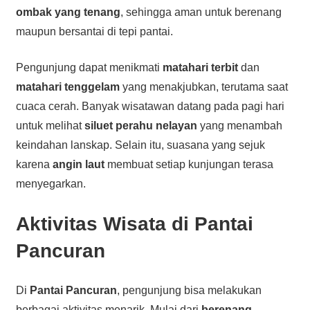
ombak yang tenang
, sehingga aman untuk berenang
maupun bersantai di tepi pantai.
Pengunjung dapat menikmati
matahari terbit
dan
matahari tenggelam
yang menakjubkan, terutama saat
cuaca cerah. Banyak wisatawan datang pada pagi hari
untuk melihat
siluet perahu nelayan
yang menambah
keindahan lanskap. Selain itu, suasana yang sejuk
karena
angin laut
membuat setiap kunjungan terasa
menyegarkan.
Aktivitas Wisata di Pantai
Pancuran
Di
Pantai Pancuran
, pengunjung bisa melakukan
berbagai aktivitas menarik. Mulai dari
berenang
,