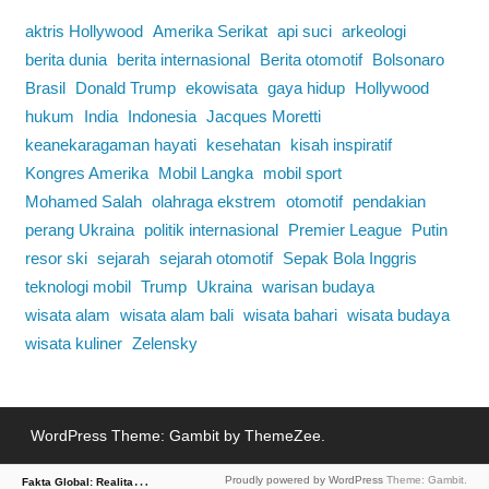
aktris Hollywood
Amerika Serikat
api suci
arkeologi
berita dunia
berita internasional
Berita otomotif
Bolsonaro
Brasil
Donald Trump
ekowisata
gaya hidup
Hollywood
hukum
India
Indonesia
Jacques Moretti
keanekaragaman hayati
kesehatan
kisah inspiratif
Kongres Amerika
Mobil Langka
mobil sport
Mohamed Salah
olahraga ekstrem
otomotif
pendakian
perang Ukraina
politik internasional
Premier League
Putin
resor ski
sejarah
sejarah otomotif
Sepak Bola Inggris
teknologi mobil
Trump
Ukraina
warisan budaya
wisata alam
wisata alam bali
wisata bahari
wisata budaya
wisata kuliner
Zelensky
WordPress Theme: Gambit by ThemeZee.
F
akta Global: Realitas Dunia dalam Berita
Proudly powered by WordPress
Theme: Gambit.