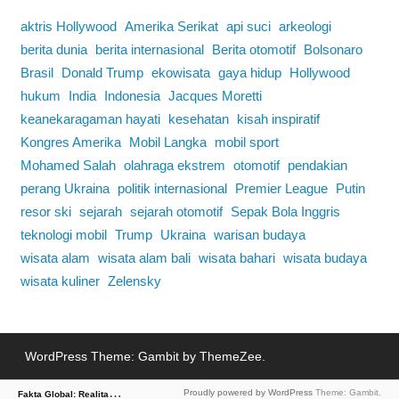
aktris Hollywood
Amerika Serikat
api suci
arkeologi
berita dunia
berita internasional
Berita otomotif
Bolsonaro
Brasil
Donald Trump
ekowisata
gaya hidup
Hollywood
hukum
India
Indonesia
Jacques Moretti
keanekaragaman hayati
kesehatan
kisah inspiratif
Kongres Amerika
Mobil Langka
mobil sport
Mohamed Salah
olahraga ekstrem
otomotif
pendakian
perang Ukraina
politik internasional
Premier League
Putin
resor ski
sejarah
sejarah otomotif
Sepak Bola Inggris
teknologi mobil
Trump
Ukraina
warisan budaya
wisata alam
wisata alam bali
wisata bahari
wisata budaya
wisata kuliner
Zelensky
WordPress Theme: Gambit by ThemeZee.
F
akta Global: Realitas Dunia dalam Berita
Proudly powered by WordPress
Theme: Gambit.