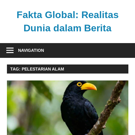
Skip
to
Fakta Global: Realitas
content
Dunia dalam Berita
Menghadirkan
kabar
NAVIGATION
faktual
dari
TAG:
PELESTARIAN ALAM
berbagai
sudut
pandang