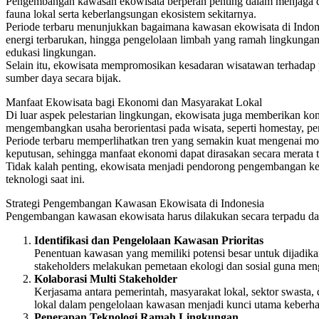
Pengembangan kawasan ekowisata berperan penting dalam menjaga da
fauna lokal serta keberlangsungan ekosistem sekitarnya.
Periode terbaru menunjukkan bagaimana kawasan ekowisata di Indone
energi terbarukan, hingga pengelolaan limbah yang ramah lingkunga
edukasi lingkungan.
Selain itu, ekowisata mempromosikan kesadaran wisatawan terhadap 
sumber daya secara bijak.
Manfaat Ekowisata bagi Ekonomi dan Masyarakat Lokal
Di luar aspek pelestarian lingkungan, ekowisata juga memberikan ko
mengembangkan usaha berorientasi pada wisata, seperti homestay, pe
Periode terbaru memperlihatkan tren yang semakin kuat mengenai mo
keputusan, sehingga manfaat ekonomi dapat dirasakan secara merata 
Tidak kalah penting, ekowisata menjadi pendorong pengembangan keter
teknologi saat ini.
Strategi Pengembangan Kawasan Ekowisata di Indonesia
Pengembangan kawasan ekowisata harus dilakukan secara terpadu dan 
Identifikasi dan Pengelolaan Kawasan Prioritas
Penentuan kawasan yang memiliki potensi besar untuk dijadikan
stakeholders melakukan pemetaan ekologi dan sosial guna men
Kolaborasi Multi Stakeholder
Kerjasama antara pemerintah, masyarakat lokal, sektor swasta
lokal dalam pengelolaan kawasan menjadi kunci utama keberha
Penerapan Teknologi Ramah Lingkungan