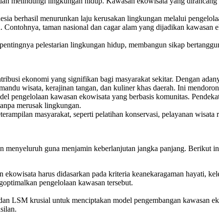
n melindungi lingkungan hidup. Kawasan ekowisata yang dirancang de
sia berhasil menurunkan laju kerusakan lingkungan melalui pengelola
n. Contohnya, taman nasional dan cagar alam yang dijadikan kawasan
pentingnya pelestarian lingkungan hidup, membangun sikap bertanggu
ntribusi ekonomi yang signifikan bagi masyarakat sekitar. Dengan ada
mandu wisata, kerajinan tangan, dan kuliner khas daerah. Ini mendoro
del pengelolaan kawasan ekowisata yang berbasis komunitas. Pendeka
tanpa merusak lingkungan.
ampilan masyarakat, seperti pelatihan konservasi, pelayanan wisata r
menyeluruh guna menjamin keberlanjutan jangka panjang. Berikut ini be
 ekowisata harus didasarkan pada kriteria keanekaragaman hayati, kele
goptimalkan pengelolaan kawasan tersebut.
, dan LSM krusial untuk menciptakan model pengembangan kawasan ekowi
silan.