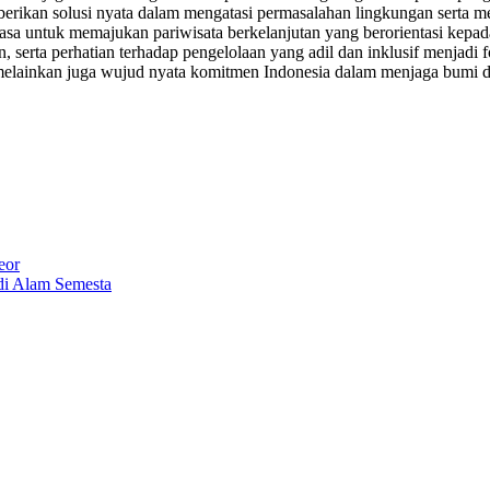
berikan solusi nyata dalam mengatasi permasalahan lingkungan serta m
 biasa untuk memajukan pariwisata berkelanjutan yang berorientasi ke
gan, serta perhatian terhadap pengelolaan yang adil dan inklusif menja
melainkan juga wujud nyata komitmen Indonesia dalam menjaga bumi da
eor
di Alam Semesta