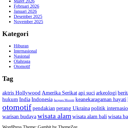
Maret 2026
Februari 2026
Januari 2026
Desember 2025
November 2025
Kategori
Hiburan
Internasional
Nasional
Olahraga
Otomotif
Tag
aktris Hollywood
Amerika Serikat
api suci
arkeologi
beri
hukum
India
Indonesia
keanekaragaman hayati
Jacques Moretti
otomotif
pendakian
perang Ukraina
politik internasi
wisata alam
warisan budaya
wisata alam bali
wisata ba
WordPress Theme: Gambit by ThemeZee.