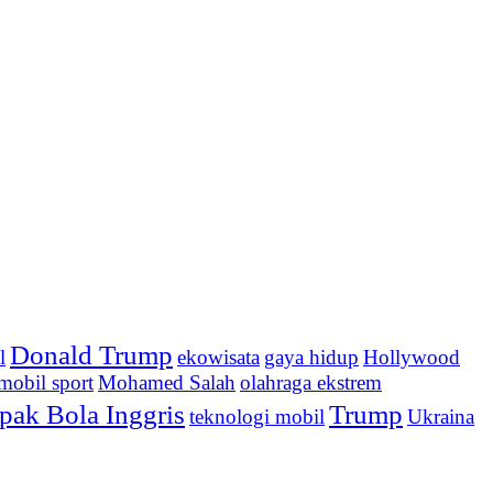
Donald Trump
l
ekowisata
gaya hidup
Hollywood
mobil sport
Mohamed Salah
olahraga ekstrem
pak Bola Inggris
Trump
teknologi mobil
Ukraina