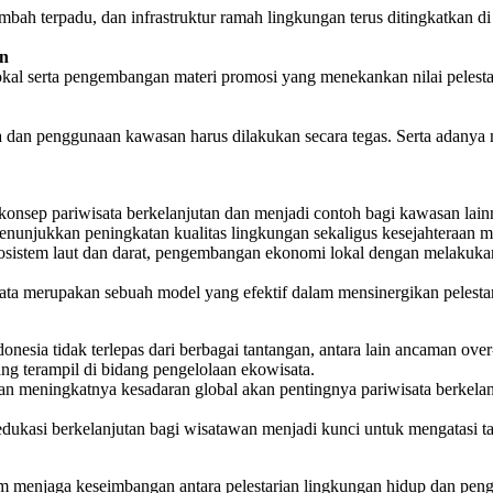
imbah terpadu, dan infrastruktur ramah lingkungan terus ditingkatkan 
an
kal serta pengembangan materi promosi yang menekankan nilai pelest
sata dan penggunaan kawasan harus dilakukan secara tegas. Serta adany
 konsep pariwisata berkelanjutan dan menjadi contoh bagi kawasan l
enunjukkan peningkatan kualitas lingkungan sekaligus kesejahteraan m
sistem laut dan darat, pengembangan ekonomi lokal dengan melakukan di
a merupakan sebuah model yang efektif dalam mensinergikan pelest
sia tidak terlepas dari berbagai tantangan, antara lain ancaman ove
ang terampil di bidang pengelolaan ekowisata.
an meningkatnya kesadaran global akan pentingnya pariwisata berkel
edukasi berkelanjutan bagi wisatawan menjadi kunci untuk mengatasi t
 menjaga keseimbangan antara pelestarian lingkungan hidup dan peng