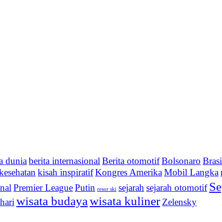
ta dunia
berita internasional
Berita otomotif
Bolsonaro
Brasi
kesehatan
kisah inspiratif
Kongres Amerika
Mobil Langka
Se
onal
Premier League
Putin
sejarah
sejarah otomotif
resor ski
wisata budaya
wisata kuliner
hari
Zelensky