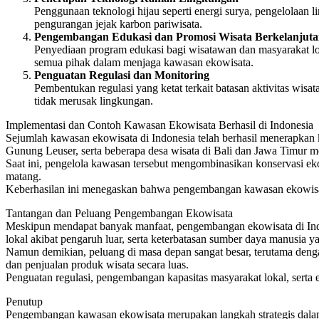
Penggunaan teknologi hijau seperti energi surya, pengelolaan l
pengurangan jejak karbon pariwisata.
Pengembangan Edukasi dan Promosi Wisata Berkelanjut
Penyediaan program edukasi bagi wisatawan dan masyarakat lo
semua pihak dalam menjaga kawasan ekowisata.
Penguatan Regulasi dan Monitoring
Pembentukan regulasi yang ketat terkait batasan aktivitas wi
tidak merusak lingkungan.
Implementasi dan Contoh Kawasan Ekowisata Berhasil di Indonesia
Sejumlah kawasan ekowisata di Indonesia telah berhasil menerapkan
Gunung Leuser, serta beberapa desa wisata di Bali dan Jawa Timur m
Saat ini, pengelola kawasan tersebut mengombinasikan konservasi eko
matang.
Keberhasilan ini menegaskan bahwa pengembangan kawasan ekowisat
Tantangan dan Peluang Pengembangan Ekowisata
Meskipun mendapat banyak manfaat, pengembangan ekowisata di Indone
lokal akibat pengaruh luar, serta keterbatasan sumber daya manusia y
Namun demikian, peluang di masa depan sangat besar, terutama deng
dan penjualan produk wisata secara luas.
Penguatan regulasi, pengembangan kapasitas masyarakat lokal, serta 
Penutup
Pengembangan kawasan ekowisata merupakan langkah strategis dalam