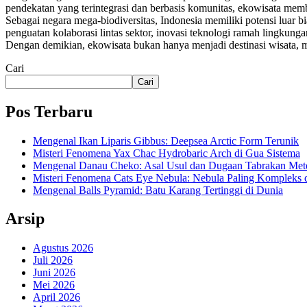
pendekatan yang terintegrasi dan berbasis komunitas, ekowisata mem
Sebagai negara mega-biodiversitas, Indonesia memiliki potensi luar
penguatan kolaborasi lintas sektor, inovasi teknologi ramah lingkun
Dengan demikian, ekowisata bukan hanya menjadi destinasi wisata, 
Cari
Cari
Pos Terbaru
Mengenal Ikan Liparis Gibbus: Deepsea Arctic Form Terunik
Misteri Fenomena Yax Chac Hydrobaric Arch di Gua Sistema
Mengenal Danau Cheko: Asal Usul dan Dugaan Tabrakan Met
Misteri Fenomena Cats Eye Nebula: Nebula Paling Kompleks 
Mengenal Balls Pyramid: Batu Karang Tertinggi di Dunia
Arsip
Agustus 2026
Juli 2026
Juni 2026
Mei 2026
April 2026