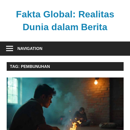
Skip
to
Fakta Global: Realitas
content
Dunia dalam Berita
Menghadirkan
kabar
NAVIGATION
faktual
dari
TAG:
PEMBUNUHAN
berbagai
sudut
pandang