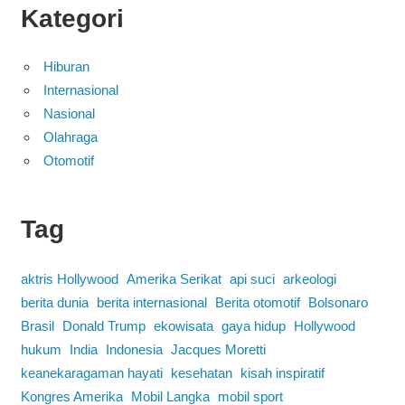
Kategori
Hiburan
Internasional
Nasional
Olahraga
Otomotif
Tag
aktris Hollywood
Amerika Serikat
api suci
arkeologi
berita dunia
berita internasional
Berita otomotif
Bolsonaro
Brasil
Donald Trump
ekowisata
gaya hidup
Hollywood
hukum
India
Indonesia
Jacques Moretti
keanekaragaman hayati
kesehatan
kisah inspiratif
Kongres Amerika
Mobil Langka
mobil sport