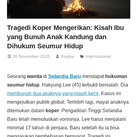
Tragedi Koper Mengerikan: Kisah Ibu
yang Bunuh Anak Kandung dan
Dihukum Seumur Hidup
26 November 2025
Kaylee
Internasional
Seorang
wanita
di
Selandia Baru
mendapat
hukuman
seumur hidup
. Hakyung Lee (45) terbukti bersalah. Dia
membunuh dua anaknya yang masih kecil
. Kasus ini
mengejutkan publik global. Terlebih lagi, mayat anaknya
ditemukan dalam
koper
. Pengadilan Tinggi Selandia
Baru telah memutuskan vonisnya. Lee harus menjalani
minimal 17 tahun di penjara. Baru setelah itu ia bisa
mengajukan pembebasan bersyarat. Tragedi ini