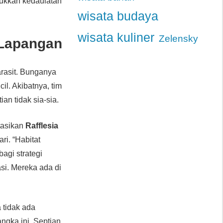
njukkan kedaulatan
wisata budaya
wisata kuliner
Zelensky
 Lapangan
rasit. Bunganya
il. Akibatnya, tim
an tidak sia-sia.
tasikan
Rafflesia
i. “Habitat
bagi strategi
si. Mereka ada di
 tidak ada
ngka ini. Septian