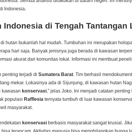
Indonesia. Semua analisis dilakukan di dalam negeri. Ini menu
i Indonesia.
n Indonesia
di Tengah Tantangan
di hutan bukanlah hal mudah. Tumbuhan ini merupakan holopa
apa hari saja. Banyak jenisnya juga berada di kawasan terpenc
asi akurat dari komunitas lokal. Informasi ini membuat peneliti
penting terjadi di
Sumatera Barat
. Tim berhasil mendokumen
ang mekar. Lokasinya ada di Sijunjung, di kawasan hutan Nagar
di kawasan
konservasi
,” jelas Joko. Ini menjadi catatan penting 
ak populasi
Rafflesia
ternyata tumbuh di luar kawasan konserva
wit masyarakat.
pendekatan
konservasi
berbasis masyarakat sangat krusial. Jika
a
bisa terancam. Aktivitas manusia bisa menghilangkan bunga la