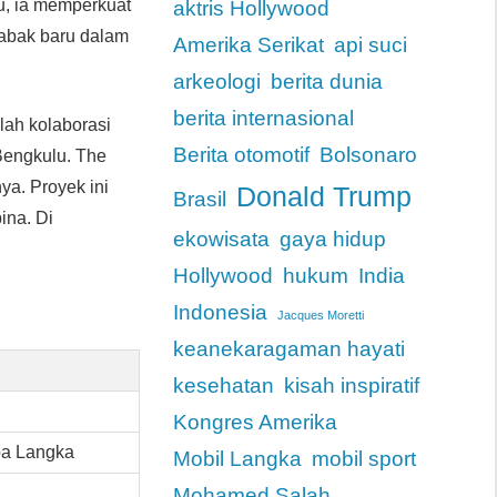
tu, ia memperkuat
aktris Hollywood
babak baru dalam
Amerika Serikat
api suci
arkeologi
berita dunia
berita internasional
alah kolaborasi
Berita otomotif
Bolsonaro
Bengkulu. The
a. Proyek ini
Donald Trump
Brasil
ina. Di
ekowisata
gaya hidup
Hollywood
hukum
India
Indonesia
Jacques Moretti
keanekaragaman hayati
kesehatan
kisah inspiratif
Kongres Amerika
pa Langka
Mobil Langka
mobil sport
Mohamed Salah