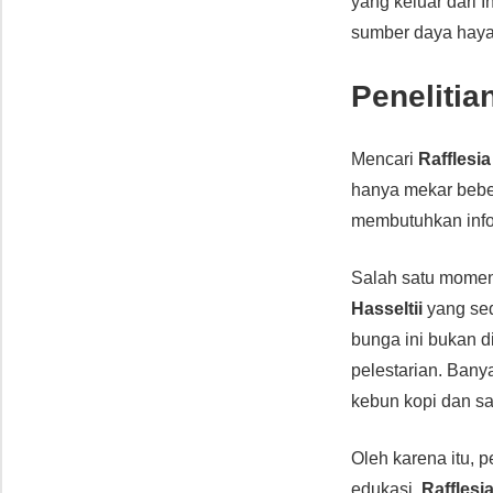
yang keluar dari 
sumber daya hayat
Penelitia
Mencari
Rafflesia
hanya mekar beber
membutuhkan inform
Salah satu momen 
Hasseltii
yang sed
bunga ini bukan 
pelestarian. Bany
kebun kopi dan sa
Oleh karena itu, 
edukasi,
Rafflesi