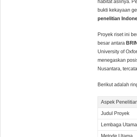
habitat aslinya. 
bukti kekayaan g
penelitian Indon
Proyek riset ini b
besar antara
BRI
University of Ox
menegaskan posis
Nusantara, tercata
Berikut adalah rin
Aspek Penelitia
Judul Proyek
Lembaga Utama
Metode Utama