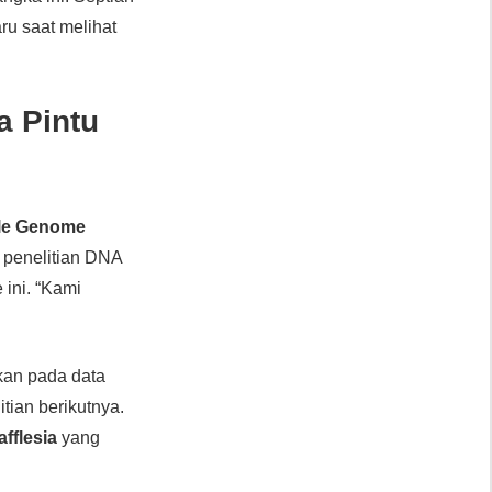
ru saat melihat
 Pintu
le Genome
i penelitian DNA
 ini. “Kami
ikan pada data
itian berikutnya.
afflesia
yang