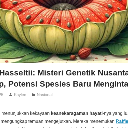
 Hasseltii: Misteri Genetik Nusant
p, Potensi Spesies Baru Menginta
25
Kaylee
Nasional
li menunjukkan kekayaan
keanekaragaman hayati
-nya yang lua
mengungkap temuan mengejutkan. Mereka menemukan
Raffle