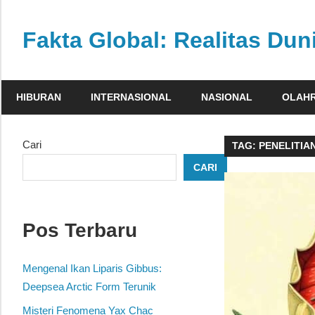
Skip
to
Fakta Global: Realitas Dun
content
Menghadirkan
kabar
HIBURAN
INTERNASIONAL
NASIONAL
OLAH
faktual
dari
berbagai
Cari
TAG:
PENELITIA
sudut
CARI
pandang
Pos Terbaru
Mengenal Ikan Liparis Gibbus:
Deepsea Arctic Form Terunik
Misteri Fenomena Yax Chac