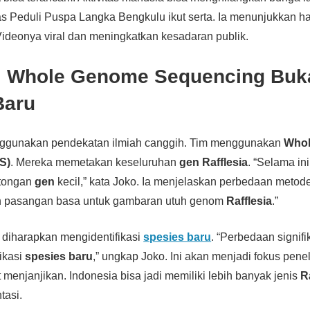
as Peduli Puspa Langka Bengkulu ikut serta. Ia menunjukkan ha
Videonya viral dan meningkatkan kesadaran publik.
i
Whole Genome Sequencing
Buka
Baru
enggunakan pendekatan ilmiah canggih. Tim menggunakan
Who
S)
. Mereka memetakan keseluruhan
gen
Rafflesia
. “Selama in
otongan
gen
kecil,” kata Joko. Ia menjelaskan perbedaan metode
n pasangan basa untuk gambaran utuh genom
Rafflesia
.”
diharapkan mengidentifikasi
spesies baru
. “Perbedaan signif
dikasi
spesies baru
,” ungkap Joko. Ini akan menjadi fokus penel
 menjanjikan. Indonesia bisa jadi memiliki lebih banyak jenis
R
tasi.