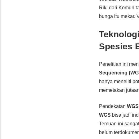
Riki dari Komunit
bunga itu mekar. 
Teknolog
Spesies 
Penelitian ini m
Sequencing (WG
hanya meneliti p
memetakan jutaa
Pendekatan
WGS
WGS
bisa jadi in
Temuan ini sangat
belum terdokumen