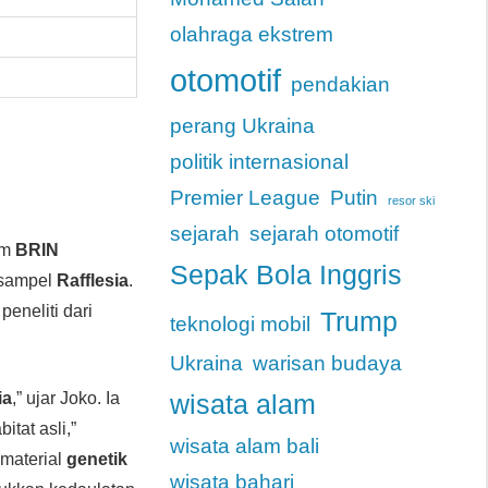
olahraga ekstrem
otomotif
pendakian
perang Ukraina
politik internasional
Premier League
Putin
resor ski
sejarah
sejarah otomotif
im
BRIN
Sepak Bola Inggris
 sampel
Rafflesia
.
eneliti dari
Trump
teknologi mobil
Ukraina
warisan budaya
ia
,” ujar Joko. Ia
wisata alam
bitat asli,”
wisata alam bali
 material
genetik
wisata bahari