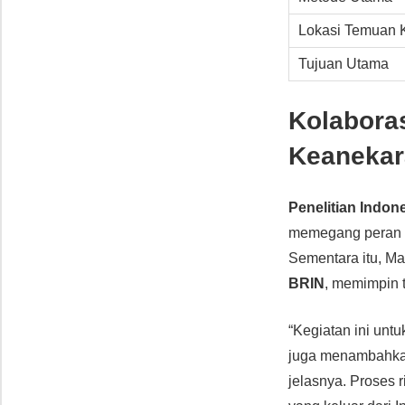
Lokasi Temuan 
Tujuan Utama
Kolabora
Keanekar
Penelitian Indon
memegang peran 
Sementara itu, Mal
BRIN
, memimpin t
“Kegiatan ini un
juga menambahkan
jelasnya. Proses r