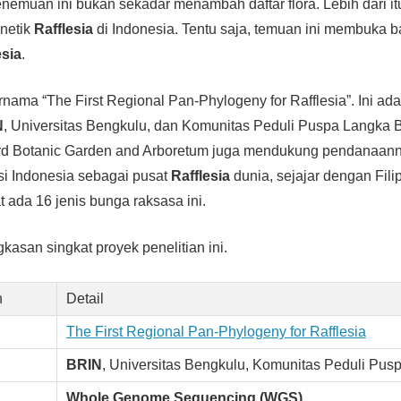
Penemuan ini bukan sekadar menambah daftar flora. Lebih dari i
enetik
Rafflesia
di Indonesia. Tentu saja, temuan ini membuka 
esia
.
ernama “The First Regional Pan-Phylogeny for Rafflesia”. Ini ad
N
, Universitas Bengkulu, dan Komunitas Peduli Puspa Langka 
ford Botanic Garden and Arboretum juga mendukung pendanaanny
i Indonesia sebagai pusat
Rafflesia
dunia, sejajar dengan Filip
t ada 16 jenis bunga raksasa ini.
gkasan singkat proyek penelitian ini.
n
Detail
The First Regional Pan-Phylogeny for Rafflesia
BRIN
, Universitas Bengkulu, Komunitas Peduli Pus
Whole Genome Sequencing (WGS)