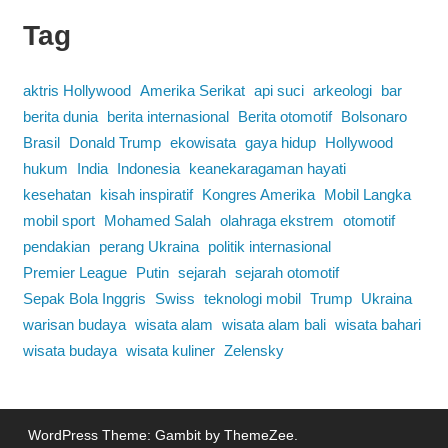
Tag
aktris Hollywood
Amerika Serikat
api suci
arkeologi
bar
berita dunia
berita internasional
Berita otomotif
Bolsonaro
Brasil
Donald Trump
ekowisata
gaya hidup
Hollywood
hukum
India
Indonesia
keanekaragaman hayati
kesehatan
kisah inspiratif
Kongres Amerika
Mobil Langka
mobil sport
Mohamed Salah
olahraga ekstrem
otomotif
pendakian
perang Ukraina
politik internasional
Premier League
Putin
sejarah
sejarah otomotif
Sepak Bola Inggris
Swiss
teknologi mobil
Trump
Ukraina
warisan budaya
wisata alam
wisata alam bali
wisata bahari
wisata budaya
wisata kuliner
Zelensky
WordPress Theme: Gambit by ThemeZee.