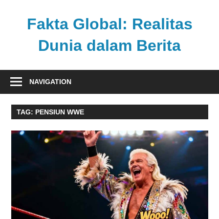
Skip
to
Fakta Global: Realitas
content
Dunia dalam Berita
Menghadirkan
kabar
NAVIGATION
faktual
dari
TAG:
PENSIUN WWE
berbagai
sudut
pandang