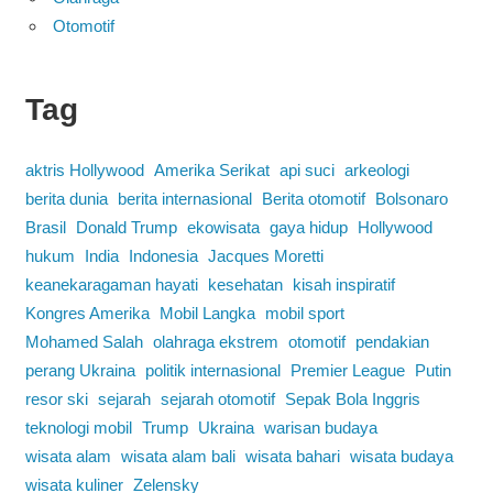
Otomotif
Tag
aktris Hollywood
Amerika Serikat
api suci
arkeologi
berita dunia
berita internasional
Berita otomotif
Bolsonaro
Brasil
Donald Trump
ekowisata
gaya hidup
Hollywood
hukum
India
Indonesia
Jacques Moretti
keanekaragaman hayati
kesehatan
kisah inspiratif
Kongres Amerika
Mobil Langka
mobil sport
Mohamed Salah
olahraga ekstrem
otomotif
pendakian
perang Ukraina
politik internasional
Premier League
Putin
resor ski
sejarah
sejarah otomotif
Sepak Bola Inggris
teknologi mobil
Trump
Ukraina
warisan budaya
wisata alam
wisata alam bali
wisata bahari
wisata budaya
wisata kuliner
Zelensky