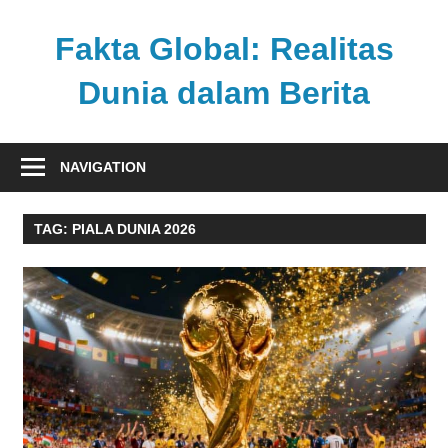
Skip
to
Fakta Global: Realitas
content
Dunia dalam Berita
Menghadirkan
kabar
NAVIGATION
faktual
dari
TAG:
PIALA DUNIA 2026
berbagai
sudut
pandang