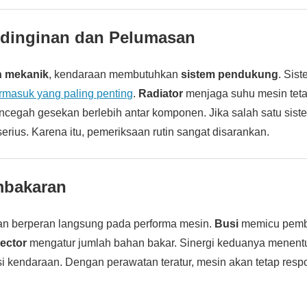
ndinginan dan Pelumasan
 mekanik
, kendaraan membutuhkan
sistem pendukung
. Sis
ermasuk yang paling penting
.
Radiator
menjaga suhu mesin tetap
cegah gesekan berlebih antar komponen. Jika salah satu siste
erius. Karena itu, pemeriksaan rutin sangat disarankan.
mbakaran
n berperan langsung pada performa mesin.
Busi
memicu pemb
jector
mengatur jumlah bahan bakar. Sinergi keduanya menent
isi kendaraan. Dengan perawatan teratur, mesin akan tetap resp