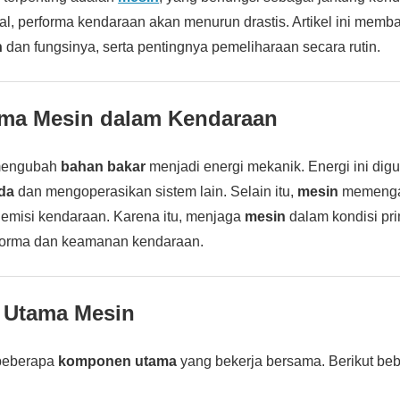
l, performa kendaraan akan menurun drastis. Artikel ini memb
n
dan fungsinya, serta pentingnya pemeliharaan secara rutin.
ama Mesin dalam Kendaraan
mengubah
bahan bakar
menjadi energi mekanik. Energi ini dig
da
dan mengoperasikan sistem lain. Selain itu,
mesin
memengar
emisi kendaraan. Karena itu, menjaga
mesin
dalam kondisi pr
rforma dan keamanan kendaraan.
Utama Mesin
i beberapa
komponen utama
yang bekerja bersama. Berikut b