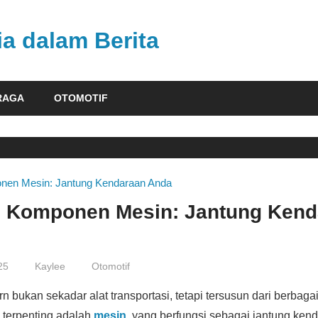
ia dalam Berita
RAGA
OTOMOTIF
 Komponen Mesin: Jantung Kend
25
Kaylee
Otomotif
 bukan sekadar alat transportasi, tetapi tersusun dari berbaga
 terpenting adalah
mesin
, yang berfungsi sebagai jantung ken