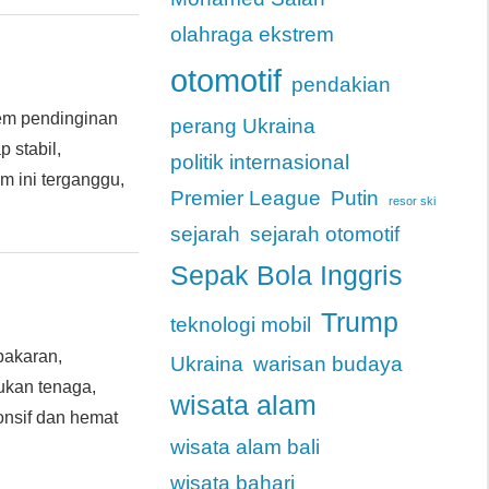
olahraga ekstrem
otomotif
pendakian
tem pendinginan
perang Ukraina
 stabil,
politik internasional
m ini terganggu,
Premier League
Putin
resor ski
sejarah
sejarah otomotif
Sepak Bola Inggris
Trump
teknologi mobil
akaran,
Ukraina
warisan budaya
ukan tenaga,
wisata alam
onsif dan hemat
wisata alam bali
wisata bahari