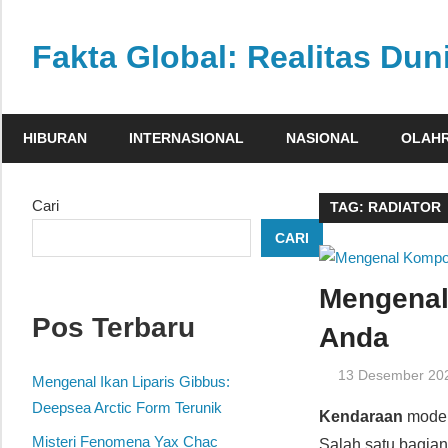
Skip
to
Fakta Global: Realitas Dun
content
Menghadirkan
kabar
HIBURAN
INTERNASIONAL
NASIONAL
OLAH
faktual
dari
berbagai
Cari
TAG:
RADIATOR
sudut
CARI
pandang
Mengenal
Pos Terbaru
Anda
13 Desember 20
Mengenal Ikan Liparis Gibbus:
Deepsea Arctic Form Terunik
Kendaraan
modern
Misteri Fenomena Yax Chac
Salah satu bagian