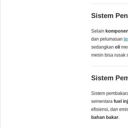
Sistem Pe
Selain
komponen
dan pelumasan
t
sedangkan
oli
men
mesin bisa rusak s
Sistem Pe
Sistem pembakara
sementara
fuel in
efisiensi, dan em
bahan bakar
.