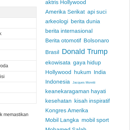
aktris Hollywood
Amerika Serikat
api suci
arkeologi
berita dunia
berita internasional
k
Berita otomotif
Bolsonaro
Donald Trump
Brasil
ekowisata
gaya hidup
roda
Hollywood
hukum
India
isi
Indonesia
Jacques Moretti
keanekaragaman hayati
kesehatan
kisah inspiratif
Kongres Amerika
uk memastikan
Mobil Langka
mobil sport
Mohamed Salah