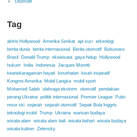
Otomotif
Tag
aktris Hollywood
Amerika Serikat
api suci
arkeologi
berita dunia
berita internasional
Berita otomotif
Bolsonaro
Brasil
Donald Trump
ekowisata
gaya hidup
Hollywood
hukum
India
Indonesia
Jacques Moretti
keanekaragaman hayati
kesehatan
kisah inspiratif
Kongres Amerika
Mobil Langka
mobil sport
Mohamed Salah
olahraga ekstrem
otomotif
pendakian
perang Ukraina
politik internasional
Premier League
Putin
resor ski
sejarah
sejarah otomotif
Sepak Bola Inggris
teknologi mobil
Trump
Ukraina
warisan budaya
wisata alam
wisata alam bali
wisata bahari
wisata budaya
wisata kuliner
Zelensky