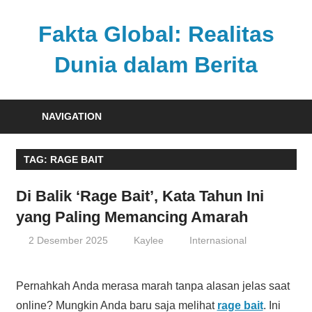
Skip
to
Fakta Global: Realitas
content
Dunia dalam Berita
Menghadirkan
kabar
NAVIGATION
faktual
dari
TAG:
RAGE BAIT
berbagai
sudut
Di Balik ‘Rage Bait’, Kata Tahun Ini
pandang
yang Paling Memancing Amarah
2 Desember 2025
Kaylee
Internasional
Pernahkah Anda merasa marah tanpa alasan jelas saat
online? Mungkin Anda baru saja melihat
rage bait
. Ini