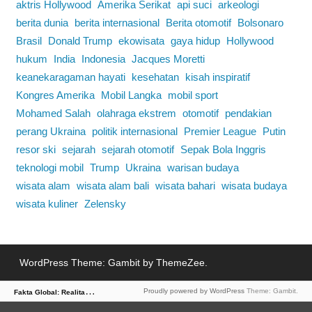
aktris Hollywood
Amerika Serikat
api suci
arkeologi
berita dunia
berita internasional
Berita otomotif
Bolsonaro
Brasil
Donald Trump
ekowisata
gaya hidup
Hollywood
hukum
India
Indonesia
Jacques Moretti
keanekaragaman hayati
kesehatan
kisah inspiratif
Kongres Amerika
Mobil Langka
mobil sport
Mohamed Salah
olahraga ekstrem
otomotif
pendakian
perang Ukraina
politik internasional
Premier League
Putin
resor ski
sejarah
sejarah otomotif
Sepak Bola Inggris
teknologi mobil
Trump
Ukraina
warisan budaya
wisata alam
wisata alam bali
wisata bahari
wisata budaya
wisata kuliner
Zelensky
WordPress Theme: Gambit by ThemeZee.
F
akta Global: Realitas Dunia dalam Berita
Proudly powered by WordPress
Theme: Gambit.