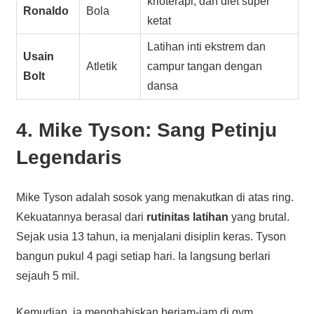
krioterapi, dan diet super
Ronaldo
Bola
ketat
Latihan inti ekstrem dan
Usain
Atletik
campur tangan dengan
Bolt
dansa
4. Mike Tyson: Sang Petinju
Legendaris
Mike Tyson adalah sosok yang menakutkan di atas ring.
Kekuatannya berasal dari
rutinitas latihan
yang brutal.
Sejak usia 13 tahun, ia menjalani disiplin keras. Tyson
bangun pukul 4 pagi setiap hari. Ia langsung berlari
sejauh 5 mil.
Kemudian, ia menghabiskan berjam-jam di gym.