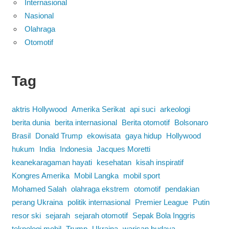
Internasional
Nasional
Olahraga
Otomotif
Tag
aktris Hollywood
Amerika Serikat
api suci
arkeologi
berita dunia
berita internasional
Berita otomotif
Bolsonaro
Brasil
Donald Trump
ekowisata
gaya hidup
Hollywood
hukum
India
Indonesia
Jacques Moretti
keanekaragaman hayati
kesehatan
kisah inspiratif
Kongres Amerika
Mobil Langka
mobil sport
Mohamed Salah
olahraga ekstrem
otomotif
pendakian
perang Ukraina
politik internasional
Premier League
Putin
resor ski
sejarah
sejarah otomotif
Sepak Bola Inggris
teknologi mobil
Trump
Ukraina
warisan budaya