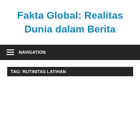
Skip
to
Fakta Global: Realitas
content
Dunia dalam Berita
Menghadirkan
kabar
NAVIGATION
faktual
dari
TAG:
RUTINITAS LATIHAN
berbagai
sudut
pandang