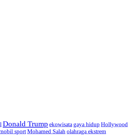
Donald Trump
l
ekowisata
gaya hidup
Hollywood
mobil sport
Mohamed Salah
olahraga ekstrem