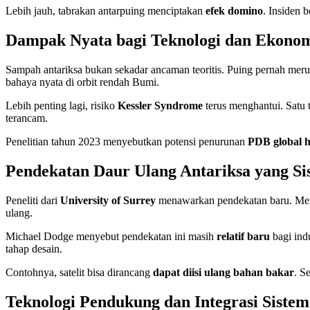
Lebih jauh, tabrakan antarpuing menciptakan
efek domino
. Insiden 
Dampak Nyata bagi Teknologi dan Ekono
Sampah antariksa bukan sekadar ancaman teoritis. Puing pernah mer
bahaya nyata di orbit rendah Bumi.
Lebih penting lagi, risiko
Kessler Syndrome
terus menghantui. Satu t
terancam.
Penelitian tahun 2023 menyebutkan potensi penurunan
PDB global 
Pendekatan Daur Ulang Antariksa yang Si
Peneliti dari
University of Surrey
menawarkan pendekatan baru. Me
ulang.
Michael Dodge menyebut pendekatan ini masih
relatif baru
bagi ind
tahap desain.
Contohnya, satelit bisa dirancang
dapat diisi ulang bahan bakar
. S
Teknologi Pendukung dan Integrasi Sistem