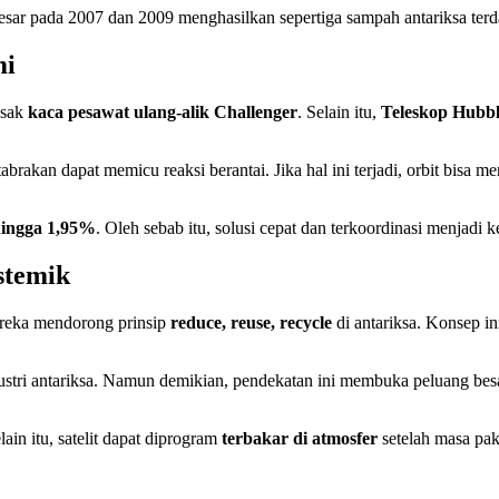
besar pada 2007 dan 2009 menghasilkan sepertiga sampah antariksa terdat
mi
usak
kaca pesawat ulang-alik Challenger
. Selain itu,
Teleskop Hubb
abrakan dapat memicu reaksi berantai. Jika hal ini terjadi, orbit bisa m
hingga 1,95%
. Oleh sebab itu, solusi cepat dan terkoordinasi menjadi
stemik
reka mendorong prinsip
reduce, reuse, recycle
di antariksa. Konsep i
ustri antariksa. Namun demikian, pendekatan ini membuka peluang besa
elain itu, satelit dapat diprogram
terbakar di atmosfer
setelah masa pak