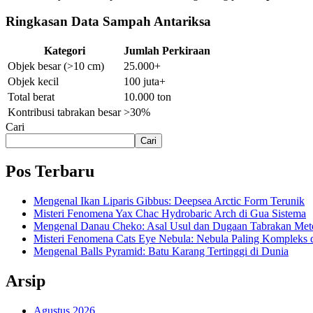
Ringkasan Data Sampah Antariksa
Kategori
Jumlah Perkiraan
Objek besar (>10 cm)
25.000+
Objek kecil
100 juta+
Total berat
10.000 ton
Kontribusi tabrakan besar
>30%
Cari
Cari
Pos Terbaru
Mengenal Ikan Liparis Gibbus: Deepsea Arctic Form Terunik
Misteri Fenomena Yax Chac Hydrobaric Arch di Gua Sistema
Mengenal Danau Cheko: Asal Usul dan Dugaan Tabrakan Met
Misteri Fenomena Cats Eye Nebula: Nebula Paling Kompleks 
Mengenal Balls Pyramid: Batu Karang Tertinggi di Dunia
Arsip
Agustus 2026