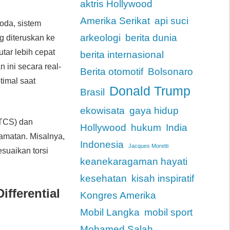
aktris Hollywood
Amerika Serikat
api suci
oda, sistem
arkeologi
berita dunia
g diteruskan ke
utar lebih cepat
berita internasional
 ini secara real-
Berita otomotif
Bolsonaro
timal saat
Donald Trump
Brasil
ekowisata
gaya hidup
 (TCS) dan
Hollywood
hukum
India
lamatan. Misalnya,
Indonesia
Jacques Moretti
esuaikan torsi
keanekaragaman hayati
kesehatan
kisah inspiratif
ifferential
Kongres Amerika
Mobil Langka
mobil sport
Mohamed Salah