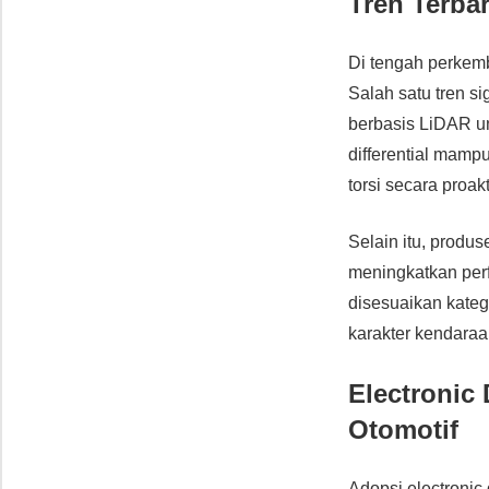
Tren Terba
Di tengah perkemba
Salah satu tren si
berbasis LiDAR un
differential mamp
torsi secara proak
Selain itu, produ
meningkatkan perf
disesuaikan kateg
karakter kendaraa
Electronic 
Otomotif
Adopsi electroni