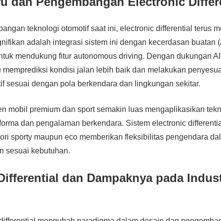
ru dan Pengembangan Electronic Differe
ngan teknologi otomotif saat ini, electronic differential terus 
gnifikan adalah integrasi sistem ini dengan kecerdasan buatan 
tuk mendukung fitur autonomous driving. Dengan dukungan AI,
u memprediksi kondisi jalan lebih baik dan melakukan penyesuai
tif sesuai dengan pola berkendara dan lingkungan sekitar.
sen mobil premium dan sport semakin luas mengaplikasikan tekno
orma dan pengalaman berkendara. Sistem electronic differenti
ori sporty maupun eco memberikan fleksibilitas pengendara d
n sesuai kebutuhan.
Differential dan Dampaknya pada Indust
c differential mengubah paradigma dalam desain dan pengemb