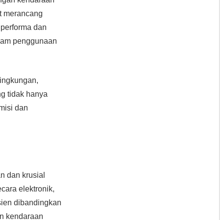
at merancang
 performa dan
dalam penggunaan
lingkungan,
ng tidak hanya
misi dan
an dan krusial
cara elektronik,
sien dibandingkan
ren kendaraan