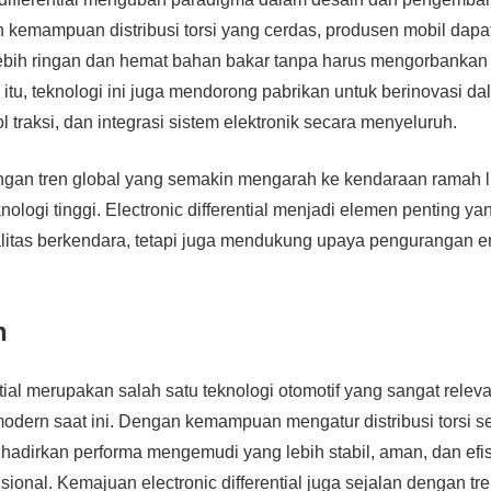
 kemampuan distribusi torsi yang cerdas, produsen mobil dap
ebih ringan dan hemat bahan bakar tanpa harus mengorbankan
itu, teknologi ini juga mendorong pabrikan untuk berinovasi 
rol traksi, dan integrasi sistem elektronik secara menyeluruh.
engan tren global yang semakin mengarah ke kendaraan ramah 
knologi tinggi. Electronic differential menjadi elemen penting ya
litas berkendara, tetapi juga mendukung upaya pengurangan e
n
ntial merupakan salah satu teknologi otomotif yang sangat relev
dern saat ini. Dengan kemampuan mengatur distribusi torsi se
ghadirkan performa mengemudi yang lebih stabil, aman, dan efi
nsional. Kemajuan electronic differential juga sejalan dengan t