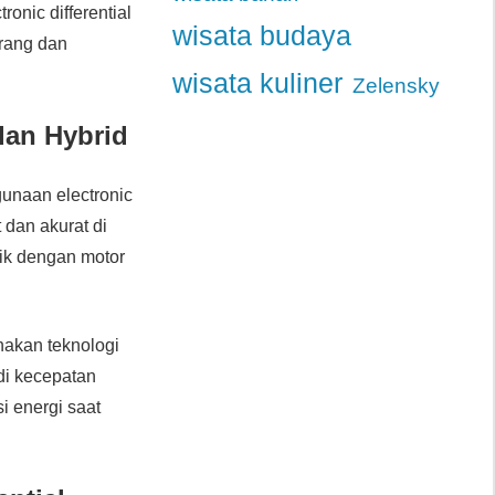
nic differential
wisata budaya
urang dan
wisata kuliner
Zelensky
 dan Hybrid
gunaan electronic
 dan akurat di
nik dengan motor
nakan teknologi
di kecepatan
si energi saat