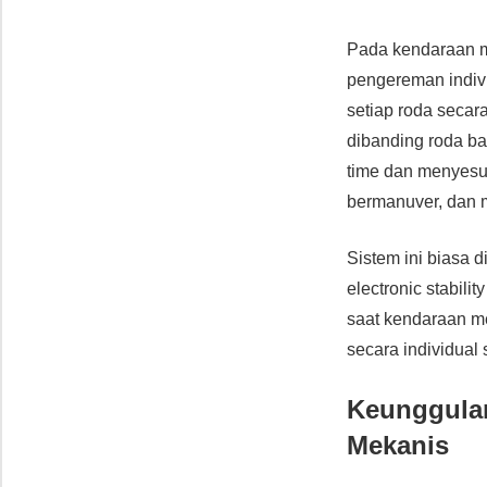
Pada kendaraan mo
pengereman indivi
setiap roda secara
dibanding roda ba
time dan menyesua
bermanuver, dan m
Sistem ini biasa d
electronic stabil
saat kendaraan men
secara individual
Keunggulan 
Mekanis