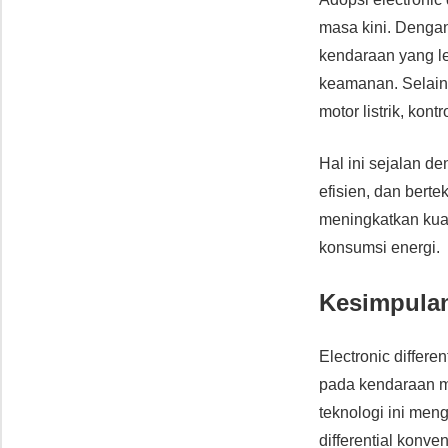
masa kini. Dengan
kendaraan yang l
keamanan. Selain 
motor listrik, kont
Hal ini sejalan d
efisien, dan berte
meningkatkan kua
konsumsi energi.
Kesimpula
Electronic differe
pada kendaraan mo
teknologi ini men
differential konve