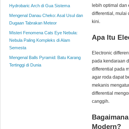
lebih optimal dan
Hydrobaric Arch di Gua Sistema
differential, mula
Mengenal Danau Cheko: Asal Usul dan
kini.
Dugaan Tabrakan Meteor
Misteri Fenomena Cats Eye Nebula:
Apa Itu Ele
Nebula Paling Kompleks di Alam
Semesta
Electronic differe
Mengenal Balls Pyramid: Batu Karang
pada kendaraan de
Tertinggi di Dunia
differential pada 
agar roda dapat b
mekanis mengatur
differential mengo
canggih.
Bagaimana 
Modern?