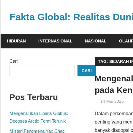
Skip
to
Fakta Global: Realitas Dun
content
Menghadirkan
kabar
HIBURAN
INTERNASIONAL
NASIONAL
OLAH
faktual
dari
berbagai
Cari
TAG:
SEJARAH I
sudut
CARI
pandang
Mengenal 
pada Ken
Pos Terbaru
14 Mei 2026
Mengenal Ikan Liparis Gibbus:
Dalam perkembanga
Deepsea Arctic Form Terunik
penting yang men
banyak diadopsi 
Misteri Fenomena Yax Chac