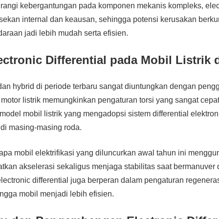
ngi kebergantungan pada komponen mekanis kompleks, electro
ekan internal dan keausan, sehingga potensi kerusakan berk
araan jadi lebih mudah serta efisien.
ectronic Differential pada Mobil Listrik
 dan hybrid di periode terbaru sangat diuntungkan dengan peng
a motor listrik memungkinkan pengaturan torsi yang sangat cepat
model mobil listrik yang mengadopsi sistem differential elektro
n di masing-masing roda.
pa mobil elektrifikasi yang diluncurkan awal tahun ini menggu
atkan akselerasi sekaligus menjaga stabilitas saat bermanuver 
, electronic differential juga berperan dalam pengaturan regenera
gga mobil menjadi lebih efisien.