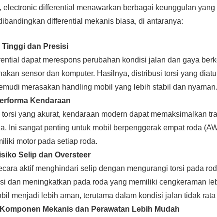
u, electronic differential menawarkan berbagai keunggulan yan
 dibandingkan differential mekanis biasa, di antaranya:
 Tinggi dan Presisi
ferential dapat merespons perubahan kondisi jalan dan gaya ber
kan sensor dan komputer. Hasilnya, distribusi torsi yang diatur
mudi merasakan handling mobil yang lebih stabil dan nyaman
Performa Kendaraan
 torsi yang akurat, kendaraan modern dapat memaksimalkan tra
da. Ini sangat penting untuk mobil berpenggerak empat roda (A
miliki motor pada setiap roda.
siko Selip dan Oversteer
ecara aktif menghindari selip dengan mengurangi torsi pada ro
ksi dan meningkatkan pada roda yang memiliki cengkeraman leb
l menjadi lebih aman, terutama dalam kondisi jalan tidak rata
Komponen Mekanis dan Perawatan Lebih Mudah