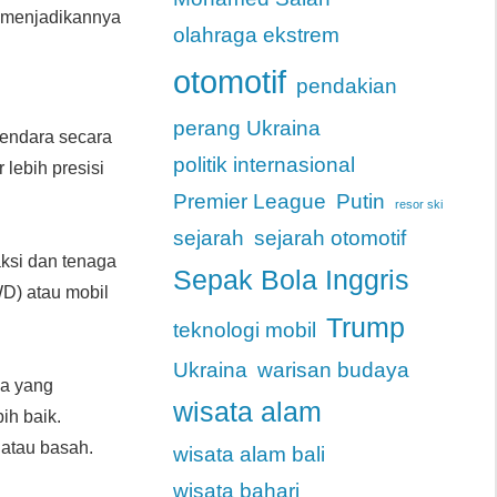
g menjadikannya
olahraga ekstrem
otomotif
pendakian
perang Ukraina
kendara secara
politik internasional
 lebih presisi
.
Premier League
Putin
resor ski
sejarah
sejarah otomotif
ksi dan tenaga
Sepak Bola Inggris
WD) atau mobil
Trump
teknologi mobil
Ukraina
warisan budaya
da yang
wisata alam
ih baik.
 atau basah.
wisata alam bali
wisata bahari