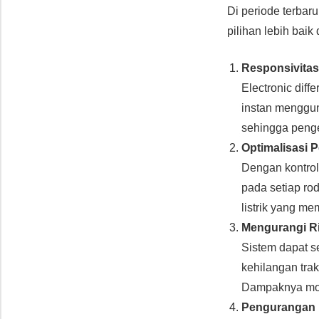
Di periode terbar
pilihan lebih baik
Responsivitas
Electronic dif
instan mengguna
sehingga penge
Optimalisasi 
Dengan kontrol
pada setiap ro
listrik yang me
Mengurangi Ri
Sistem dapat s
kehilangan tra
Dampaknya mobi
Pengurangan 