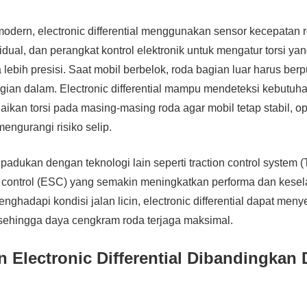
dern, electronic differential menggunakan sensor kecepatan r
dual, dan perangkat kontrol elektronik untuk mengatur torsi yan
 lebih presisi. Saat mobil berbelok, roda bagian luar harus berp
gian dalam. Electronic differential mampu mendeteksi kebutuhan
ikan torsi pada masing-masing roda agar mobil tetap stabil, op
engurangi risiko selip.
ipadukan dengan teknologi lain seperti traction control system
ity control (ESC) yang semakin meningkatkan performa dan kese
ghadapi kondisi jalan licin, electronic differential dapat meny
 sehingga daya cengkram roda terjaga maksimal.
Electronic Differential Dibandingkan D