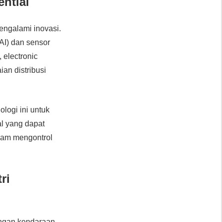
ntial
mengalami inovasi.
(AI) dan sensor
 electronic
an distribusi
logi ini untuk
al yang dapat
alam mengontrol
ri
angan kendaraan