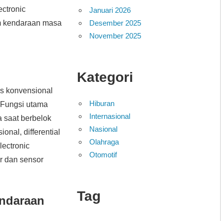
ectronic
Januari 2026
Desember 2025
lam kendaraan masa
November 2025
Kategori
nis konvensional
Hiburan
 Fungsi utama
Internasional
a saat berbelok
Nasional
nal, differential
Olahraga
ectronic
Otomotif
er dan sensor
Tag
endaraan