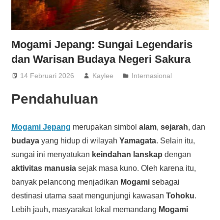
Mogami Jepang: Sungai Legendaris
dan Warisan Budaya Negeri Sakura
14 Februari 2026
Kaylee
Internasional
Pendahuluan
Mogami Jepang
merupakan simbol
alam
,
sejarah
, dan
budaya
yang hidup di wilayah
Yamagata
. Selain itu,
sungai ini menyatukan
keindahan lanskap
dengan
aktivitas manusia
sejak masa kuno. Oleh karena itu,
banyak pelancong menjadikan
Mogami
sebagai
destinasi utama saat mengunjungi kawasan
Tohoku
.
Lebih jauh, masyarakat lokal memandang
Mogami