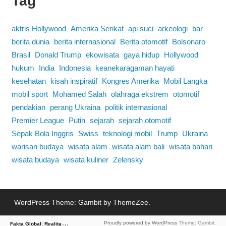
Tag
aktris Hollywood
Amerika Serikat
api suci
arkeologi
bar
berita dunia
berita internasional
Berita otomotif
Bolsonaro
Brasil
Donald Trump
ekowisata
gaya hidup
Hollywood
hukum
India
Indonesia
keanekaragaman hayati
kesehatan
kisah inspiratif
Kongres Amerika
Mobil Langka
mobil sport
Mohamed Salah
olahraga ekstrem
otomotif
pendakian
perang Ukraina
politik internasional
Premier League
Putin
sejarah
sejarah otomotif
Sepak Bola Inggris
Swiss
teknologi mobil
Trump
Ukraina
warisan budaya
wisata alam
wisata alam bali
wisata bahari
wisata budaya
wisata kuliner
Zelensky
WordPress Theme: Gambit by ThemeZee.
F
akta Global: Realitas Dunia dalam Berita
Proudly powered by WordPress
Theme: Gambit.