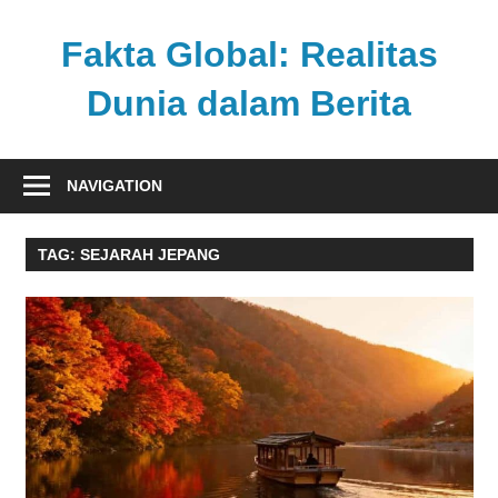
Skip
to
Fakta Global: Realitas
content
Dunia dalam Berita
Menghadirkan
kabar
NAVIGATION
faktual
dari
TAG:
SEJARAH JEPANG
berbagai
sudut
pandang