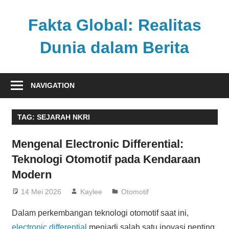
Skip
to
Fakta Global: Realitas
content
Dunia dalam Berita
Menghadirkan
kabar
NAVIGATION
faktual
dari
TAG:
SEJARAH NKRI
berbagai
sudut
Mengenal Electronic Differential:
pandang
Teknologi Otomotif pada Kendaraan
Modern
14 Mei 2026
Kaylee
Otomotif
Dalam perkembangan teknologi otomotif saat ini,
electronic differential
menjadi salah satu inovasi penting