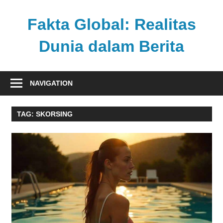
Skip
to
Fakta Global: Realitas
content
Dunia dalam Berita
Menghadirkan
kabar
NAVIGATION
faktual
dari
TAG:
SKORSING
berbagai
sudut
pandang