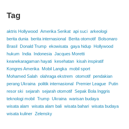
Tag
aktris Hollywood
Amerika Serikat
api suci
arkeologi
berita dunia
berita internasional
Berita otomotif
Bolsonaro
Brasil
Donald Trump
ekowisata
gaya hidup
Hollywood
hukum
India
Indonesia
Jacques Moretti
keanekaragaman hayati
kesehatan
kisah inspiratif
Kongres Amerika
Mobil Langka
mobil sport
Mohamed Salah
olahraga ekstrem
otomotif
pendakian
perang Ukraina
politik internasional
Premier League
Putin
resor ski
sejarah
sejarah otomotif
Sepak Bola Inggris
teknologi mobil
Trump
Ukraina
warisan budaya
wisata alam
wisata alam bali
wisata bahari
wisata budaya
wisata kuliner
Zelensky