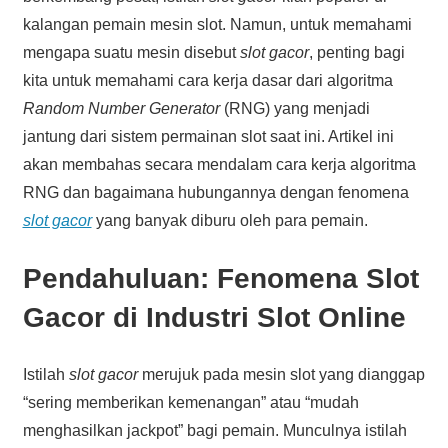
kalangan pemain mesin slot. Namun, untuk memahami
mengapa suatu mesin disebut
slot gacor
, penting bagi
kita untuk memahami cara kerja dasar dari algoritma
Random Number Generator
(RNG) yang menjadi
jantung dari sistem permainan slot saat ini. Artikel ini
akan membahas secara mendalam cara kerja algoritma
RNG dan bagaimana hubungannya dengan fenomena
slot gacor
yang banyak diburu oleh para pemain.
Pendahuluan: Fenomena Slot
Gacor di Industri Slot Online
Istilah
slot gacor
merujuk pada mesin slot yang dianggap
“sering memberikan kemenangan” atau “mudah
menghasilkan jackpot” bagi pemain. Munculnya istilah