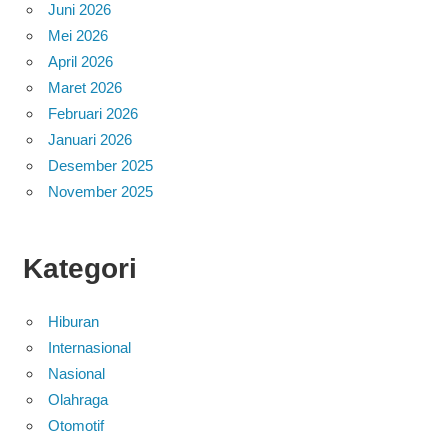
Juni 2026
Mei 2026
April 2026
Maret 2026
Februari 2026
Januari 2026
Desember 2025
November 2025
Kategori
Hiburan
Internasional
Nasional
Olahraga
Otomotif