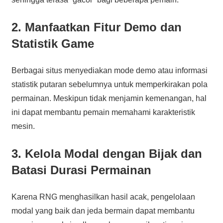
2. Manfaatkan Fitur Demo dan
Statistik Game
Berbagai situs menyediakan mode demo atau informasi
statistik putaran sebelumnya untuk memperkirakan pola
permainan. Meskipun tidak menjamin kemenangan, hal
ini dapat membantu pemain memahami karakteristik
mesin.
3. Kelola Modal dengan Bijak dan
Batasi Durasi Permainan
Karena RNG menghasilkan hasil acak, pengelolaan
modal yang baik dan jeda bermain dapat membantu