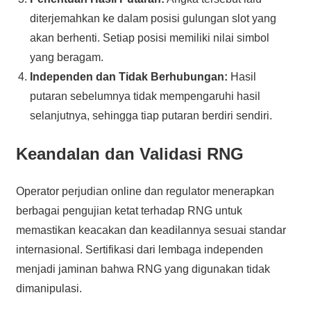
diterjemahkan ke dalam posisi gulungan slot yang
akan berhenti. Setiap posisi memiliki nilai simbol
yang beragam.
Independen dan Tidak Berhubungan:
Hasil
putaran sebelumnya tidak mempengaruhi hasil
selanjutnya, sehingga tiap putaran berdiri sendiri.
Keandalan dan Validasi RNG
Operator perjudian online dan regulator menerapkan
berbagai pengujian ketat terhadap RNG untuk
memastikan keacakan dan keadilannya sesuai standar
internasional. Sertifikasi dari lembaga independen
menjadi jaminan bahwa RNG yang digunakan tidak
dimanipulasi.