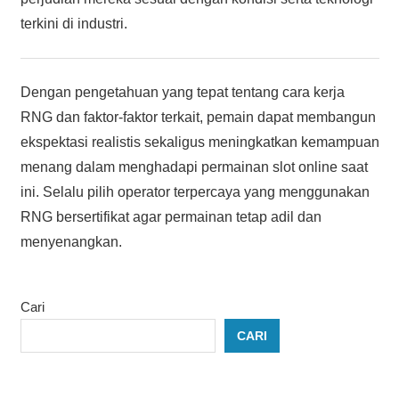
terkini di industri.
Dengan pengetahuan yang tepat tentang cara kerja
RNG dan faktor-faktor terkait, pemain dapat membangun
ekspektasi realistis sekaligus meningkatkan kemampuan
menang dalam menghadapi permainan slot online saat
ini. Selalu pilih operator terpercaya yang menggunakan
RNG bersertifikat agar permainan tetap adil dan
menyenangkan.
Cari
CARI