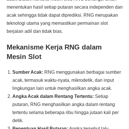
menentukan hasil setiap putaran secara independen dan
acak sehingga tidak dapat diprediksi. RNG merupakan
teknologi utama yang memastikan permainan slot
berjalan adil dan tidak bias.
Mekanisme Kerja RNG dalam
Mesin Slot
Sumber Acak:
RNG menggunakan berbagai sumber
acak, termasuk waktu-nyata, mikrodetik, dan input
lingkungan lain untuk menghasilkan angka acak.
Angka Acak dalam Rentang Tertentu:
Setiap
putaran, RNG menghasilkan angka dalam rentang
tertentu selama beberapa ribu hingga jutaan kali per
detik.
Penentuan Hasil Putaran:
Angka tersebut lalu