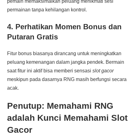
pemain memaksimalkan peluang menikmati sesi
permainan tanpa kehilangan kontrol.
4. Perhatikan Momen Bonus dan
Putaran Gratis
Fitur bonus biasanya dirancang untuk meningkatkan
peluang kemenangan dalam jangka pendek. Bermain
saat fitur ini aktif bisa memberi sensasi
slot gacor
meskipun pada dasarnya RNG masih berfungsi secara
acak.
Penutup: Memahami RNG
adalah Kunci Memahami Slot
Gacor