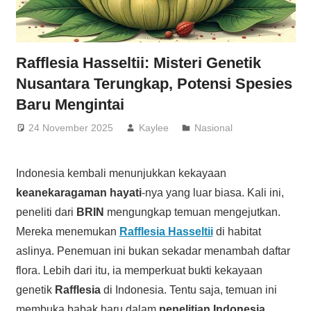
Rafflesia Hasseltii: Misteri Genetik
Nusantara Terungkap, Potensi Spesies
Baru Mengintai
24 November 2025
Kaylee
Nasional
Indonesia kembali menunjukkan kekayaan
keanekaragaman hayati
-nya yang luar biasa. Kali ini,
peneliti dari
BRIN
mengungkap temuan mengejutkan.
Mereka menemukan
Rafflesia Hasseltii
di habitat
aslinya. Penemuan ini bukan sekadar menambah daftar
flora. Lebih dari itu, ia memperkuat bukti kekayaan
genetik
Rafflesia
di Indonesia. Tentu saja, temuan ini
membuka babak baru dalam
penelitian Indonesia
.