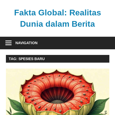
Skip
to
Fakta Global: Realitas
content
Dunia dalam Berita
Menghadirkan
kabar
NAVIGATION
faktual
dari
TAG:
SPESIES BARU
berbagai
sudut
pandang