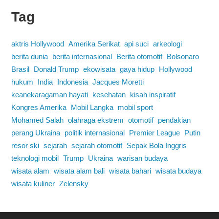
Tag
aktris Hollywood
Amerika Serikat
api suci
arkeologi
berita dunia
berita internasional
Berita otomotif
Bolsonaro
Brasil
Donald Trump
ekowisata
gaya hidup
Hollywood
hukum
India
Indonesia
Jacques Moretti
keanekaragaman hayati
kesehatan
kisah inspiratif
Kongres Amerika
Mobil Langka
mobil sport
Mohamed Salah
olahraga ekstrem
otomotif
pendakian
perang Ukraina
politik internasional
Premier League
Putin
resor ski
sejarah
sejarah otomotif
Sepak Bola Inggris
teknologi mobil
Trump
Ukraina
warisan budaya
wisata alam
wisata alam bali
wisata bahari
wisata budaya
wisata kuliner
Zelensky