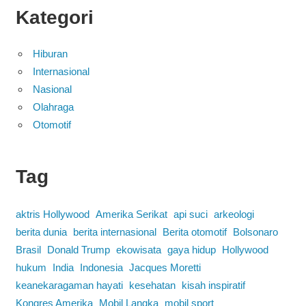
Kategori
Hiburan
Internasional
Nasional
Olahraga
Otomotif
Tag
aktris Hollywood
Amerika Serikat
api suci
arkeologi
berita dunia
berita internasional
Berita otomotif
Bolsonaro
Brasil
Donald Trump
ekowisata
gaya hidup
Hollywood
hukum
India
Indonesia
Jacques Moretti
keanekaragaman hayati
kesehatan
kisah inspiratif
Kongres Amerika
Mobil Langka
mobil sport