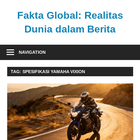
Skip
to
Fakta Global: Realitas
content
Dunia dalam Berita
Menghadirkan
kabar
NAVIGATION
faktual
dari
TAG:
SPESIFIKASI YAMAHA VIXION
berbagai
sudut
pandang