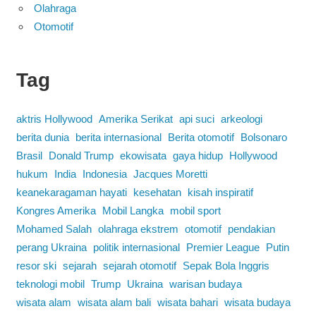
Olahraga
Otomotif
Tag
aktris Hollywood
Amerika Serikat
api suci
arkeologi
berita dunia
berita internasional
Berita otomotif
Bolsonaro
Brasil
Donald Trump
ekowisata
gaya hidup
Hollywood
hukum
India
Indonesia
Jacques Moretti
keanekaragaman hayati
kesehatan
kisah inspiratif
Kongres Amerika
Mobil Langka
mobil sport
Mohamed Salah
olahraga ekstrem
otomotif
pendakian
perang Ukraina
politik internasional
Premier League
Putin
resor ski
sejarah
sejarah otomotif
Sepak Bola Inggris
teknologi mobil
Trump
Ukraina
warisan budaya
wisata alam
wisata alam bali
wisata bahari
wisata budaya