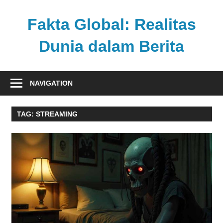
Skip
to
Fakta Global: Realitas
content
Dunia dalam Berita
Menghadirkan
kabar
NAVIGATION
faktual
dari
TAG:
STREAMING
berbagai
sudut
pandang