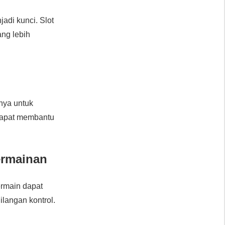
jadi kunci. Slot
ng lebih
nya untuk
dapat membantu
ermainan
ermain dapat
langan kontrol.