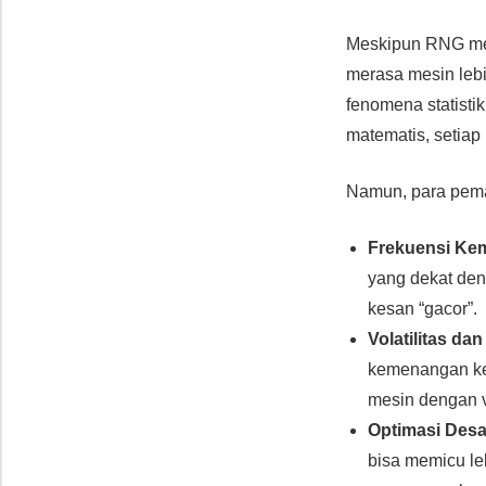
Meskipun RNG men
merasa mesin leb
fenomena statist
matematis, setiap
Namun, para pema
Frekuensi Ke
yang dekat den
kesan “gacor”.
Volatilitas da
kemenangan ke
mesin dengan v
Optimasi Desai
bisa memicu le