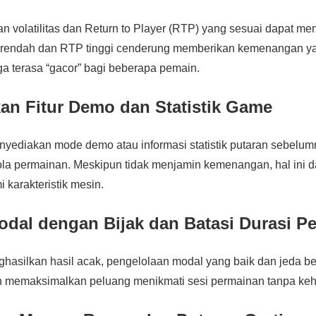
n volatilitas dan Return to Player (RTP) yang sesuai dapat men
as rendah dan RTP tinggi cenderung memberikan kemenangan ya
ga terasa “gacor” bagi beberapa pemain.
kan Fitur Demo dan Statistik Game
nyediakan mode demo atau informasi statistik putaran sebelum
la permainan. Meskipun tidak menjamin kemenangan, hal ini 
karakteristik mesin.
Modal dengan Bijak dan Batasi Durasi P
asilkan hasil acak, pengelolaan modal yang baik dan jeda b
memaksimalkan peluang menikmati sesi permainan tanpa kehi