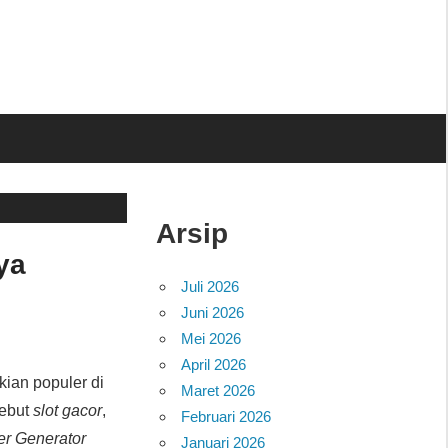
Arsip
ya
Juli 2026
Juni 2026
Mei 2026
April 2026
kian populer di
Maret 2026
sebut
slot gacor
,
Februari 2026
r Generator
Januari 2026