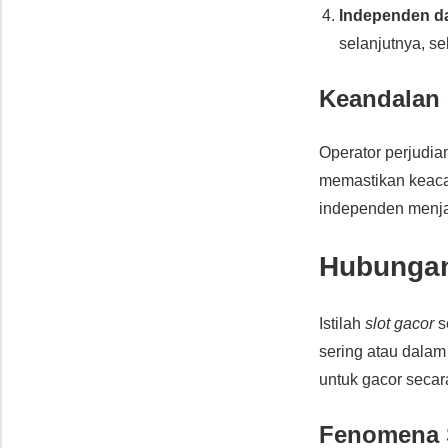
Independen d
selanjutnya, se
Keandalan 
Operator perjudia
memastikan keacak
independen menja
Hubungan
Istilah
slot gacor
s
sering atau dalam 
untuk gacor seca
Fenomena S