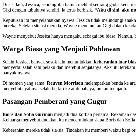
Di sisi lain,
Jessica
, seorang ibu hamil, melihat seorang gadis kecil 
Gigi dengan tubuhnya sendiri. Ia terus berbisik,
“Aku di sini, aku m
Keputusan itu menyelamatkan nyawa. Jessica tidak melindungi anakny
mereka. Setelah situasi mereda, Wayne menemukan Gigi dalam keada
Wayne menyebut Jessica hanya mengaku sebagai ibu biasa. Namun, 
Warga Biasa yang Menjadi Pahlawan
Selain Jessica, banyak sosok lain menunjukkan
keberanian luar bia
menyerbu salah satu pelaku dan merebut senjatanya. Aksi itu terek
banyak nyawa.
Di momen yang sama,
Reuven Morrison
melemparkan benda ke arah 
menyebut ayahnya selalu berlari ke arah bahaya, bukan menjauh.
Pasangan Pemberani yang Gugur
Boris dan Sofia Gurman
menjadi dua korban pertama. Rekaman das
Keluarga menyebut tindakan itu mencerminkan siapa Boris dan Sofia
Keberanian mereka tidak sia-sia. Tindakan itu memberi waktu bagi o