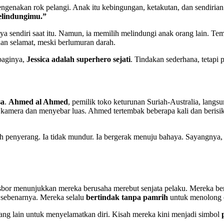
mengenakan rok pelangi. Anak itu kebingungan, ketakutan, dan sendiria
elindungimu.”
a sendiri saat itu. Namun, ia memilih melindungi anak orang lain. T
an selamat, meski berlumuran darah.
baginya,
Jessica adalah superhero sejati
. Tindakan sederhana, tetapi
sa
.
Ahmed al Ahmed
, pemilik toko keturunan Suriah-Australia, langs
am kamera dan menyebar luas. Ahmed tertembak beberapa kali dan beri
penyerang. Ia tidak mundur. Ia bergerak menuju bahaya. Sayangnya, i
bor menunjukkan mereka berusaha merebut senjata pelaku. Mereka ber
 sebenarnya. Mereka selalu
bertindak tanpa pamrih
untuk menolong o
rang lain untuk menyelamatkan diri. Kisah mereka kini menjadi simbol