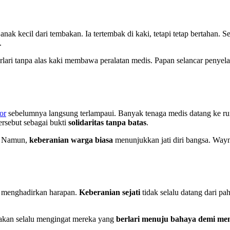
anak kecil dari tembakan. Ia tertembak di kaki, tetapi tetap bertahan. S
.
rlari tanpa alas kaki membawa peralatan medis. Papan selancar penyela
or
sebelumnya langsung terlampaui. Banyak tenaga medis datang ke ruma
ersebut sebagai bukti
solidaritas tanpa batas
.
. Namun,
keberanian warga biasa
menunjukkan jati diri bangsa. Wayn
i menghadirkan harapan.
Keberanian sejati
tidak selalu datang dari p
 akan selalu mengingat mereka yang
berlari menuju bahaya demi me