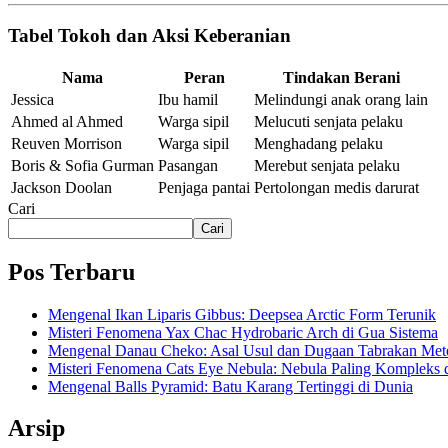
Tabel Tokoh dan Aksi Keberanian
Nama
Peran
Tindakan Berani
Jessica
Ibu hamil
Melindungi anak orang lain
Ahmed al Ahmed
Warga sipil
Melucuti senjata pelaku
Reuven Morrison
Warga sipil
Menghadang pelaku
Boris & Sofia Gurman
Pasangan
Merebut senjata pelaku
Jackson Doolan
Penjaga pantai
Pertolongan medis darurat
Cari
Cari
Pos Terbaru
Mengenal Ikan Liparis Gibbus: Deepsea Arctic Form Terunik
Misteri Fenomena Yax Chac Hydrobaric Arch di Gua Sistema
Mengenal Danau Cheko: Asal Usul dan Dugaan Tabrakan Met
Misteri Fenomena Cats Eye Nebula: Nebula Paling Kompleks 
Mengenal Balls Pyramid: Batu Karang Tertinggi di Dunia
Arsip