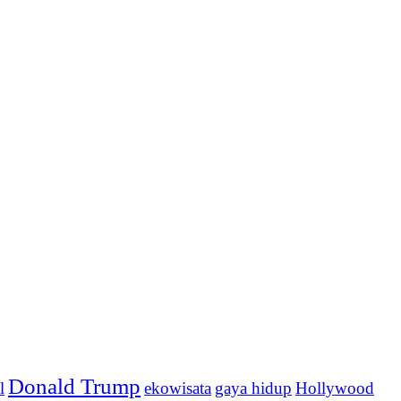
Donald Trump
l
ekowisata
gaya hidup
Hollywood