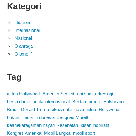
Kategori
Hiburan
Internasional
Nasional
Olahraga
Otomotif
Tag
aktris Hollywood
Amerika Serikat
api suci
arkeologi
berita dunia
berita internasional
Berita otomotif
Bolsonaro
Brasil
Donald Trump
ekowisata
gaya hidup
Hollywood
hukum
India
Indonesia
Jacques Moretti
keanekaragaman hayati
kesehatan
kisah inspiratif
Kongres Amerika
Mobil Langka
mobil sport