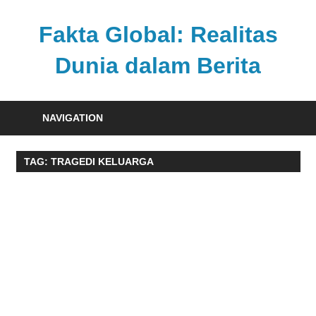
Skip
to
Fakta Global: Realitas
content
Dunia dalam Berita
Menghadirkan
kabar
NAVIGATION
faktual
dari
TAG:
TRAGEDI KELUARGA
berbagai
sudut
pandang