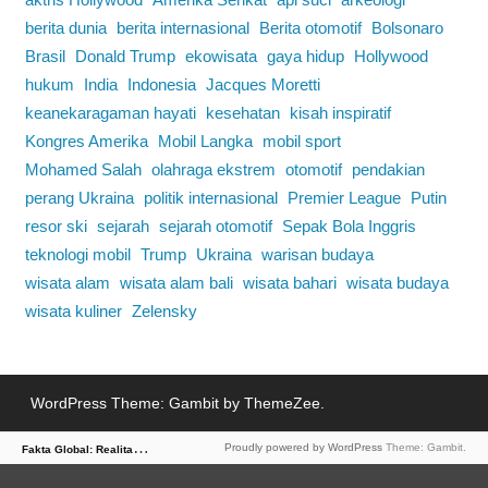
berita dunia
berita internasional
Berita otomotif
Bolsonaro
Brasil
Donald Trump
ekowisata
gaya hidup
Hollywood
hukum
India
Indonesia
Jacques Moretti
keanekaragaman hayati
kesehatan
kisah inspiratif
Kongres Amerika
Mobil Langka
mobil sport
Mohamed Salah
olahraga ekstrem
otomotif
pendakian
perang Ukraina
politik internasional
Premier League
Putin
resor ski
sejarah
sejarah otomotif
Sepak Bola Inggris
teknologi mobil
Trump
Ukraina
warisan budaya
wisata alam
wisata alam bali
wisata bahari
wisata budaya
wisata kuliner
Zelensky
WordPress Theme: Gambit by ThemeZee.
F
akta Global: Realitas Dunia dalam Berita
Proudly powered by WordPress
Theme: Gambit.