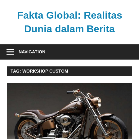
Skip
to
Fakta Global: Realitas
content
Dunia dalam Berita
Menghadirkan
kabar
NAVIGATION
faktual
dari
TAG:
WORKSHOP CUSTOM
berbagai
sudut
pandang