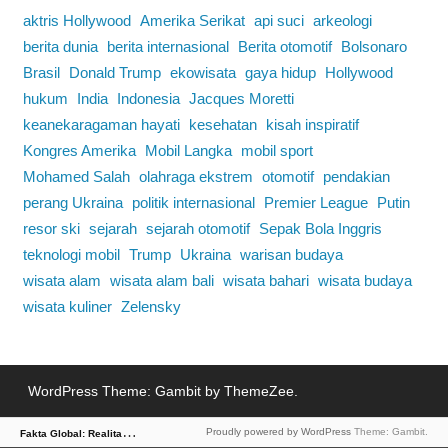
aktris Hollywood
Amerika Serikat
api suci
arkeologi
berita dunia
berita internasional
Berita otomotif
Bolsonaro
Brasil
Donald Trump
ekowisata
gaya hidup
Hollywood
hukum
India
Indonesia
Jacques Moretti
keanekaragaman hayati
kesehatan
kisah inspiratif
Kongres Amerika
Mobil Langka
mobil sport
Mohamed Salah
olahraga ekstrem
otomotif
pendakian
perang Ukraina
politik internasional
Premier League
Putin
resor ski
sejarah
sejarah otomotif
Sepak Bola Inggris
teknologi mobil
Trump
Ukraina
warisan budaya
wisata alam
wisata alam bali
wisata bahari
wisata budaya
wisata kuliner
Zelensky
WordPress Theme: Gambit by ThemeZee.
F
akta Global: Realitas Dunia dalam Berita
Proudly powered by WordPress
Theme: Gambit.