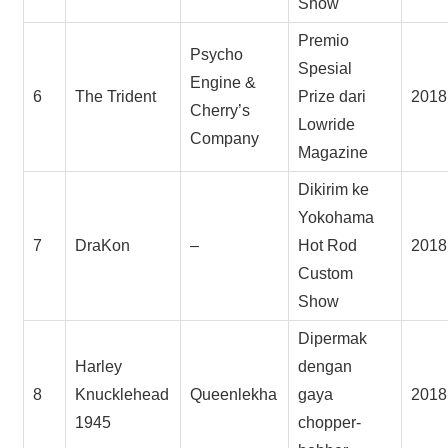
Show
Premio
Psycho
Spesial
Engine &
6
The Trident
Prize dari
2018
Cherry’s
Lowride
Company
Magazine
Dikirim ke
Yokohama
7
DraKon
–
Hot Rod
2018
Custom
Show
Dipermak
Harley
dengan
8
Knucklehead
Queenlekha
gaya
2018
1945
chopper-