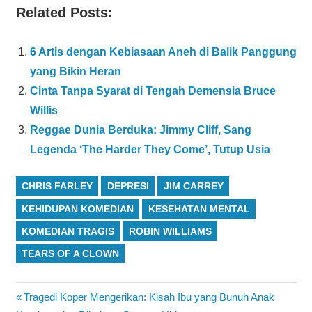
Related Posts:
6 Artis dengan Kebiasaan Aneh di Balik Panggung
yang Bikin Heran
Cinta Tanpa Syarat di Tengah Demensia Bruce
Willis
Reggae Dunia Berduka: Jimmy Cliff, Sang
Legenda ‘The Harder They Come’, Tutup Usia
CHRIS FARLEY
DEPRESI
JIM CARREY
KEHIDUPAN KOMEDIAN
KESEHATAN MENTAL
KOMEDIAN TRAGIS
ROBIN WILLIAMS
TEARS OF A CLOWN
Navigasi
Previous
Tragedi Koper Mengerikan: Kisah Ibu yang Bunuh Anak