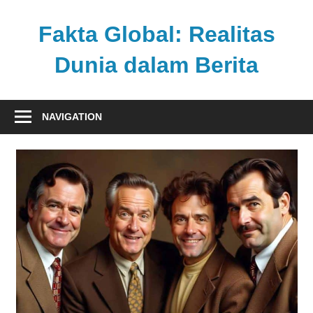
Skip
to
Fakta Global: Realitas
content
Dunia dalam Berita
Menghadirkan
kabar
NAVIGATION
faktual
dari
berbagai
sudut
pandang