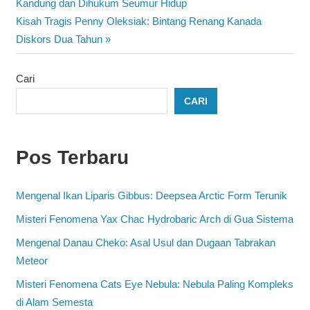
Post:
Kandung dan Dihukum Seumur Hidup
pos
Next
Kisah Tragis Penny Oleksiak: Bintang Renang Kanada
Post:
Diskors Dua Tahun
Cari
CARI
Pos Terbaru
Mengenal Ikan Liparis Gibbus: Deepsea Arctic Form Terunik
Misteri Fenomena Yax Chac Hydrobaric Arch di Gua Sistema
Mengenal Danau Cheko: Asal Usul dan Dugaan Tabrakan
Meteor
Misteri Fenomena Cats Eye Nebula: Nebula Paling Kompleks
di Alam Semesta