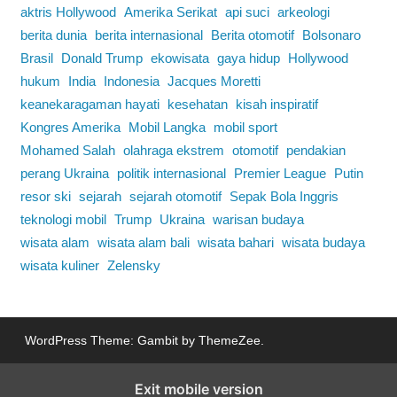
aktris Hollywood
Amerika Serikat
api suci
arkeologi
berita dunia
berita internasional
Berita otomotif
Bolsonaro
Brasil
Donald Trump
ekowisata
gaya hidup
Hollywood
hukum
India
Indonesia
Jacques Moretti
keanekaragaman hayati
kesehatan
kisah inspiratif
Kongres Amerika
Mobil Langka
mobil sport
Mohamed Salah
olahraga ekstrem
otomotif
pendakian
perang Ukraina
politik internasional
Premier League
Putin
resor ski
sejarah
sejarah otomotif
Sepak Bola Inggris
teknologi mobil
Trump
Ukraina
warisan budaya
wisata alam
wisata alam bali
wisata bahari
wisata budaya
wisata kuliner
Zelensky
WordPress Theme: Gambit by ThemeZee.
Exit mobile version