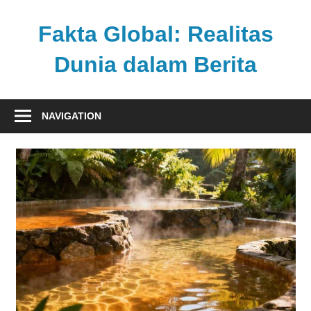
Skip
to
Fakta Global: Realitas
content
Dunia dalam Berita
Menghadirkan
kabar
NAVIGATION
faktual
dari
berbagai
sudut
pandang