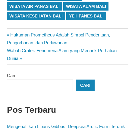
WISATA AIR PANAS BALI
WISATA ALAM BALI
WISATA KESEHATAN BALI
YEH PANES BALI
Navigasi
Previous
Hukuman Prometheus Adalah Simbol Penderitaan,
Post:
Pengorbanan, dan Perlawanan
pos
Next
Wabah Crater: Fenomena Alam yang Menarik Perhatian
Post:
Dunia
Cari
CARI
Pos Terbaru
Mengenal Ikan Liparis Gibbus: Deepsea Arctic Form Terunik