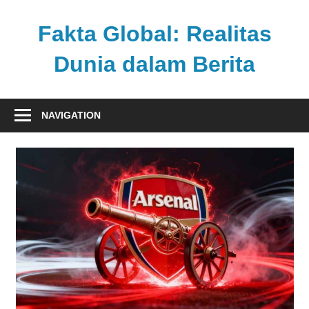
Skip
to
Fakta Global: Realitas
content
Dunia dalam Berita
Menghadirkan
kabar
NAVIGATION
faktual
dari
berbagai
sudut
pandang