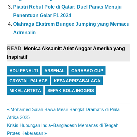
Piastri Rebut Pole di Qatar: Duel Panas Menuju
Penentuan Gelar F1 2024
Olahraga Ekstrem Bungee Jumping yang Memacu
Adrenalin
READ
Monica Aksamit: Atlet Anggar Amerika yang
Inspiratif
ADU PENALTI
ARSENAL
CARABAO CUP
CRYSTAL PALACE
KEPA ARRIZABALAGA
MIKEL ARTETA
SEPAK BOLA INGGRIS
Navigasi
Previous
Mohamed Salah Bawa Mesir Bangkit Dramatis di Piala
Post:
Afrika 2025
pos
Next
Krisis Hubungan India–Bangladesh Memanas di Tengah
Post:
Protes Kekerasan