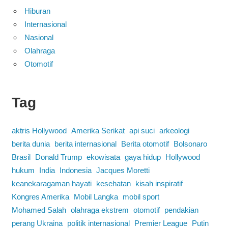
Hiburan
Internasional
Nasional
Olahraga
Otomotif
Tag
aktris Hollywood
Amerika Serikat
api suci
arkeologi
berita dunia
berita internasional
Berita otomotif
Bolsonaro
Brasil
Donald Trump
ekowisata
gaya hidup
Hollywood
hukum
India
Indonesia
Jacques Moretti
keanekaragaman hayati
kesehatan
kisah inspiratif
Kongres Amerika
Mobil Langka
mobil sport
Mohamed Salah
olahraga ekstrem
otomotif
pendakian
perang Ukraina
politik internasional
Premier League
Putin