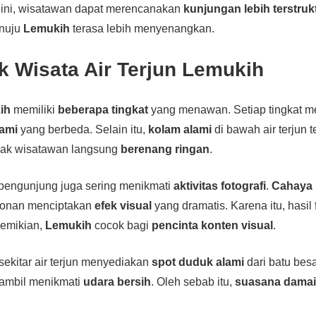
 ini, wisatawan dapat merencanakan
kunjungan lebih terstruk
enuju
Lemukih
terasa lebih menyenangkan.
k Wisata Air Terjun Lemukih
ih
memiliki
beberapa tingkat
yang menawan. Setiap tingkat m
ami
yang berbeda. Selain itu,
kolam alami
di bawah air terjun te
yak wisatawan langsung
berenang ringan
.
 pengunjung juga sering menikmati
aktivitas fotografi
.
Cahaya 
onan menciptakan
efek visual
yang dramatis. Karena itu, hasil f
demikian,
Lemukih
cocok bagi
pencinta konten visual
.
 sekitar air terjun menyediakan
spot duduk alami
dari batu bes
ambil menikmati
udara bersih
. Oleh sebab itu,
suasana dama