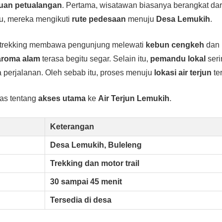
uan petualangan
. Pertama, wisatawan biasanya berangkat da
itu, mereka mengikuti
rute pedesaan
menuju
Desa Lemukih
.
ur trekking membawa pengunjung melewati
kebun cengkeh
dan
aroma alam
terasa begitu segar. Selain itu,
pemandu lokal
ser
 perjalanan. Oleh sebab itu, proses menuju
lokasi air terjun
te
kas tentang
akses utama
ke
Air Terjun Lemukih
.
Keterangan
Desa Lemukih, Buleleng
Trekking dan motor trail
30 sampai 45 menit
Tersedia di desa