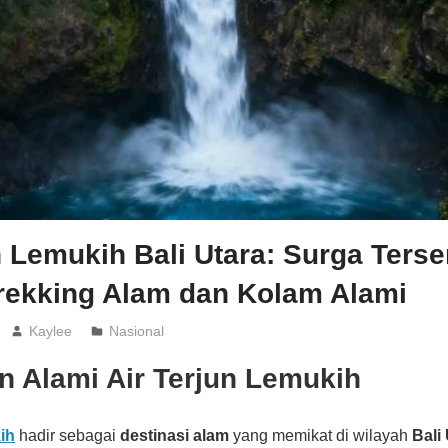
n Lemukih Bali Utara: Surga Ters
rekking Alam dan Kolam Alami
Kaylee
Nasional
n Alami Air Terjun Lemukih
ih
hadir sebagai
destinasi alam
yang memikat di wilayah
Bali