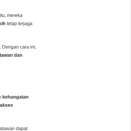
itu, mereka
kih
tetap terjaga
. Dengan cara ini,
tawan dan
an
kehangatan
akses
satawan dapat