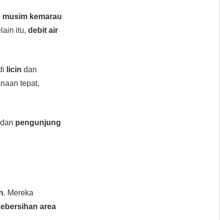
,
musim kemarau
ain itu,
debit air
di
licin
dan
naan tepat,
dan
pengunjung
un
. Mereka
kebersihan area