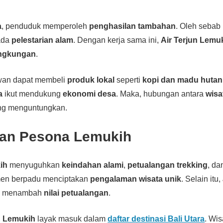
a
, penduduk memperoleh
penghasilan tambahan
. Oleh sebab 
ada
pelestarian alam
. Dengan kerja sama ini,
Air Terjun Lemu
ingkungan
.
awan dapat membeli
produk lokal
seperti
kopi dan madu hutan
a
ikut mendukung
ekonomi desa
. Maka, hubungan antara
wisa
ing menguntungkan.
an Pesona Lemukih
ih
menyuguhkan
keindahan alami
,
petualangan trekking
, d
emen berpadu menciptakan
pengalaman wisata unik
. Selain itu,
ru menambah
nilai petualangan
.
,
Lemukih
layak masuk dalam
daftar destinasi Bali Utara
. Wi