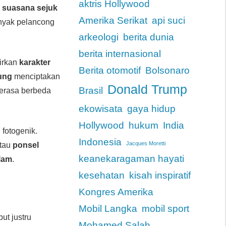
aktris Hollywood
,
suasana sejuk
Amerika Serikat
api suci
anyak pelancong
arkeologi
berita dunia
berita internasional
dirkan
karakter
Berita otomotif
Bolsonaro
ung
menciptakan
Donald Trump
Brasil
terasa berbeda
ekowisata
gaya hidup
Hollywood
hukum
India
u fotogenik.
Indonesia
Jacques Moretti
tau
ponsel
keanekaragaman hayati
alam
.
kesehatan
kisah inspiratif
Kongres Amerika
Mobil Langka
mobil sport
ut justru
Mohamed Salah