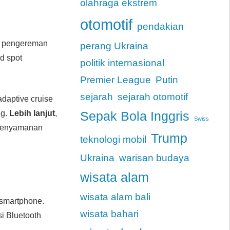
olahraga ekstrem
otomotif
pendakian
em pengereman
perang Ukraina
nd spot
politik internasional
Premier League
Putin
sejarah
sejarah otomotif
 adaptive cruise
ng.
Lebih lanjut
,
Sepak Bola Inggris
Swiss
 kenyamanan
Trump
teknologi mobil
Ukraina
warisan budaya
wisata alam
wisata alam bali
 smartphone.
wisata bahari
si Bluetooth