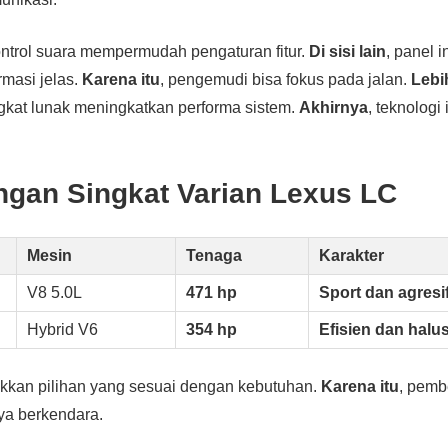
ontrol suara mempermudah pengaturan fitur.
Di sisi lain
, panel i
masi jelas.
Karena itu
, pengemudi bisa fokus pada jalan.
Lebi
kat lunak meningkatkan performa sistem.
Akhirnya
, teknologi 
ngan Singkat Varian Lexus LC
Mesin
Tenaga
Karakter
V8 5.0L
471 hp
Sport dan agresi
Hybrid V6
354 hp
Efisien dan halu
kan pilihan yang sesuai dengan kebutuhan.
Karena itu
, pemb
a berkendara.