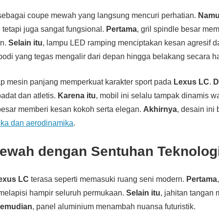
sebagai coupe mewah yang langsung mencuri perhatian.
Nam
 tetapi juga sangat fungsional.
Pertama
, gril spindle besar mem
an.
Selain itu
, lampu LED ramping menciptakan kesan agresif dan
s bodi yang tegas mengalir dari depan hingga belakang secara h
ap mesin panjang memperkuat karakter sport pada
Lexus LC
.
D
padat dan atletis.
Karena itu
, mobil ini selalu tampak dinamis 
 besar memberi kesan kokoh serta elegan.
Akhirnya
, desain ini 
tika dan aerodinamika
.
 Mewah dengan Sentuhan Teknolog
exus LC
terasa seperti memasuki ruang seni modern.
Pertama
i melapisi hampir seluruh permukaan.
Selain itu
, jahitan tangan
emudian
, panel aluminium menambah nuansa futuristik.