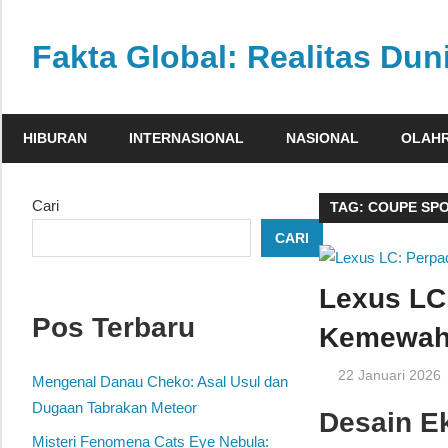
Skip
to
Fakta Global: Realitas Dun
content
Menghadirkan
kabar
HIBURAN
INTERNASIONAL
NASIONAL
OLAH
faktual
dari
berbagai
Cari
TAG:
COUPE SP
sudut
CARI
pandang
Lexus LC
Pos Terbaru
Kemewah
22 Januari 2026
Mengenal Danau Cheko: Asal Usul dan
Dugaan Tabrakan Meteor
Desain E
Misteri Fenomena Cats Eye Nebula: