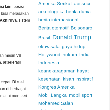
Amerika Serikat
api suci
isi lain
, posisi
arkeologi
berita dunia
bar
 bisa merasakan
berita internasional
Akhirnya
, sistem
Berita otomotif
Bolsonaro
Donald Trump
Brasil
ekowisata
gaya hidup
Hollywood
hukum
India
kan mesin V8
n
, akselerasi
Indonesia
keanekaragaman hayati
kesehatan
kisah inspiratif
 cepat.
Di sisi
Kongres Amerika
aman di berbagai
Mobil Langka
mobil sport
orma ini memberi
Mohamed Salah