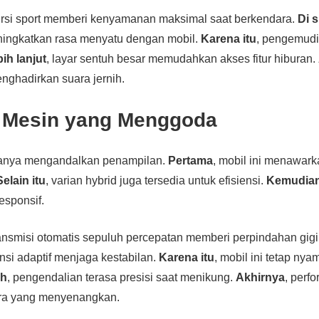
ursi sport memberi kenyamanan maksimal saat berkendara.
Di s
ingkatkan rasa menyatu dengan mobil.
Karena itu
, pengemudi
ih lanjut
, layar sentuh besar memudahkan akses fitur hiburan.
nghadirkan suara jernih.
 Mesin yang Menggoda
hanya mengandalkan penampilan.
Pertama
, mobil ini menawar
Selain itu
, varian hybrid juga tersedia untuk efisiensi.
Kemudia
esponsif.
ransmisi otomatis sepuluh percepatan memberi perpindahan gigi
nsi adaptif menjaga kestabilan.
Karena itu
, mobil ini tetap ny
uh
, pengendalian terasa presisi saat menikung.
Akhirnya
, perf
ra yang menyenangkan.