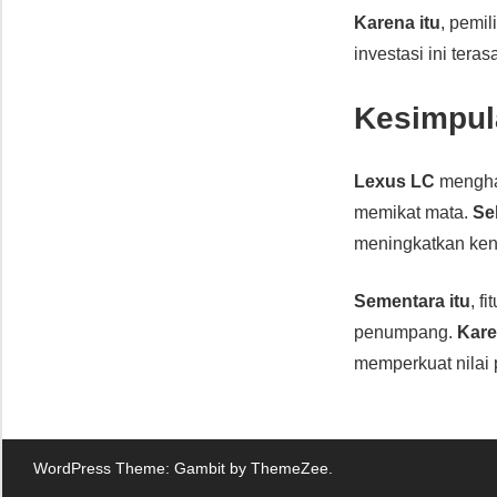
Karena itu
, pemil
investasi ini tera
Kesimpul
Lexus LC
mengha
memikat mata.
Sel
meningkatkan ke
Sementara itu
, f
penumpang.
Kare
memperkuat nilai
WordPress Theme: Gambit by ThemeZee.