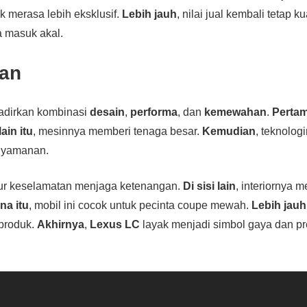
ik merasa lebih eksklusif.
Lebih jauh
, nilai jual kembali tetap ku
sa masuk akal.
an
dirkan kombinasi
desain
,
performa
, dan
kemewahan
.
Perta
ain itu
, mesinnya memberi tenaga besar.
Kemudian
, teknolog
nyamanan.
itur keselamatan menjaga ketenangan.
Di sisi lain
, interiornya
na itu
, mobil ini cocok untuk pecinta coupe mewah.
Lebih jauh
 produk.
Akhirnya
,
Lexus LC
layak menjadi simbol gaya dan pre