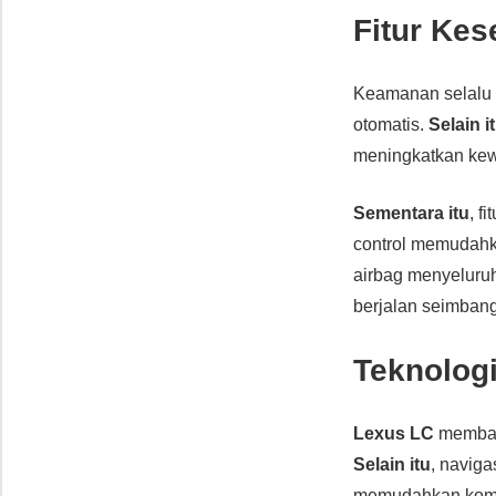
Fitur Ke
Keamanan selalu 
otomatis.
Selain i
meningkatkan ke
Sementara itu
, f
control memudahk
airbag menyelur
berjalan seimbang
Teknolog
Lexus LC
membawa
Selain itu
, navig
memudahkan komu