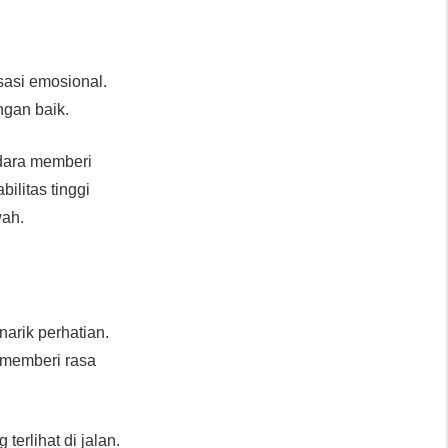
sasi emosional.
ngan baik.
dara memberi
tabilitas tinggi
wah.
narik perhatian.
s memberi rasa
g terlihat di jalan.