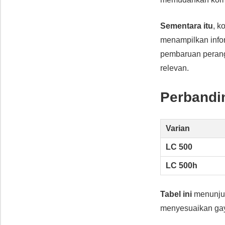
Sementara itu
, k
menampilkan infor
pembaruan perang
relevan.
Perbandi
Varian
LC 500
LC 500h
Tabel ini
menunjuk
menyesuaikan gay