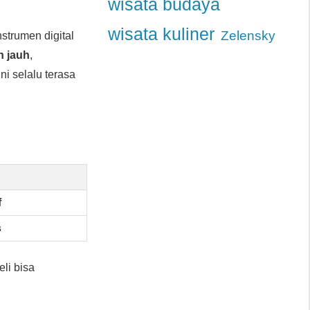
wisata budaya
wisata kuliner
Zelensky
nstrumen digital
h jauh
,
ini selalu terasa
f
s
eli bisa