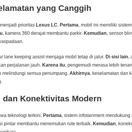
selamatan yang Canggih
menjadi prioritas
Lexus LC
.
Pertama
, mobil ini memiliki sist
tu
, kamera 360 derajat membantu parkir.
Kemudian
, sensor bli
waspadaan.
itur lane keeping assist menjaga mobil tetap di jalur.
Di sisi lain
,
an perjalanan jauh.
Karena itu
, pengemudi merasa lebih tena
uh melindungi semua penumpang.
Akhirnya
, keselamatan dan
.
i dan Konektivitas Modern
 teknologi terkini.
Pertama
, sistem infotainment mendukung
asi pintar membantu menemukan rute terbaik.
Kemudian
, konek
nikasi.