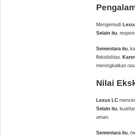
Pengalam
Mengemudi
Lexu
Selain itu
, respon
Sementara itu
, k
fleksibilitas.
Karen
meningkatkan ra
Nilai Eks
Lexus LC
mencerm
Selain itu
, kualit
aman.
Sementara itu
, m