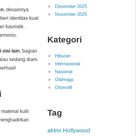
Desember 2025
un
, desainnya
November 2025
beri identitas kuat
 futuristik.
armonis.
Kategori
i sisi lain
, bagian
Hiburan
walau sedang diam.
Internasional
berhasil
Nasional
Olahraga
Otomotif
i
Tag
, material kulit
 menghadirkan
aktris Hollywood