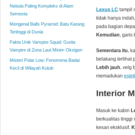
Nebula Paling Kompleks di Alam
Lexus LC
tampil 
Semesta
tidak hanya indah,
Mengenal Balls Pyramid: Batu Karang
pada bagian dep
Tertinggi di Dunia
Kemudian
, gari
Fakta Unik Vampire Squid: Gurita
Vampire di Zona Laut Minim Oksigen
Sementara itu
, k
belakang terlihat 
Misteri Polar Low: Fenomena Badai
Lebih jauh
, velg
Kecil di Wilayah Kutub
memadukan
este
Interior
Masuk ke kabin
L
berkualitas tingg
kesan eksklusif.
K