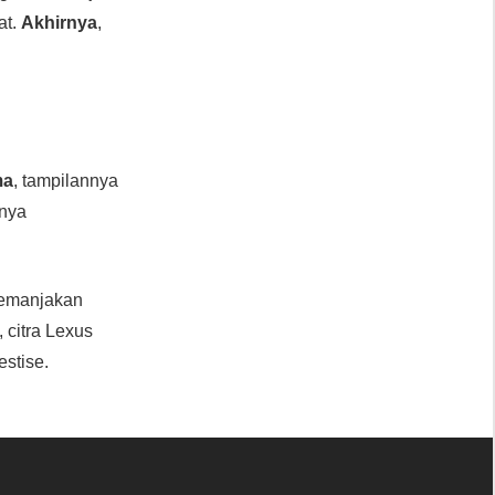
at.
Akhirnya
,
ma
, tampilannya
inya
 memanjakan
, citra Lexus
stise.