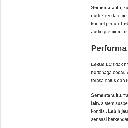
Sementara itu
, k
duduk rendah men
kontrol penuh.
Leb
audio premium me
Performa
Lexus LC
tidak 
bertenaga besar.
terasa halus dan r
Sementara itu
, t
lain
, sistem suspe
kondisi.
Lebih ja
sensasi berkenda