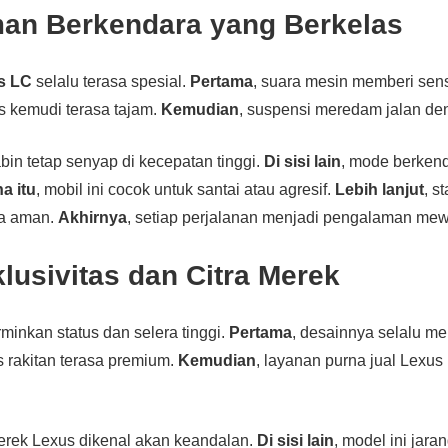
an Berkendara yang Berkelas
s LC
selalu terasa spesial.
Pertama
, suara mesin memberi sen
s kemudi terasa tajam.
Kemudian
, suspensi meredam jalan de
abin tetap senyap di kecepatan tinggi.
Di sisi lain
, mode berken
a itu
, mobil ini cocok untuk santai atau agresif.
Lebih lanjut
, s
sa aman.
Akhirnya
, setiap perjalanan menjadi pengalaman me
klusivitas dan Citra Merek
inkan status dan selera tinggi.
Pertama
, desainnya selalu me
as rakitan terasa premium.
Kemudian
, layanan purna jual Lexu
erek Lexus dikenal akan keandalan.
Di sisi lain
, model ini jaran