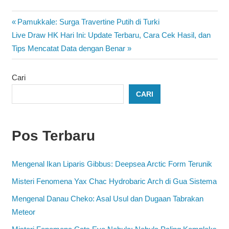
Navigasi
Previous
Pamukkale: Surga Travertine Putih di Turki
Next
Post:
Live Draw HK Hari Ini: Update Terbaru, Cara Cek Hasil, dan
pos
Post:
Tips Mencatat Data dengan Benar
Cari
CARI
Pos Terbaru
Mengenal Ikan Liparis Gibbus: Deepsea Arctic Form Terunik
Misteri Fenomena Yax Chac Hydrobaric Arch di Gua Sistema
Mengenal Danau Cheko: Asal Usul dan Dugaan Tabrakan
Meteor