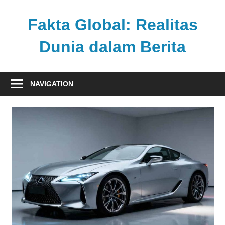
Skip
to
Fakta Global: Realitas
content
Dunia dalam Berita
Menghadirkan
kabar
NAVIGATION
faktual
dari
berbagai
sudut
pandang