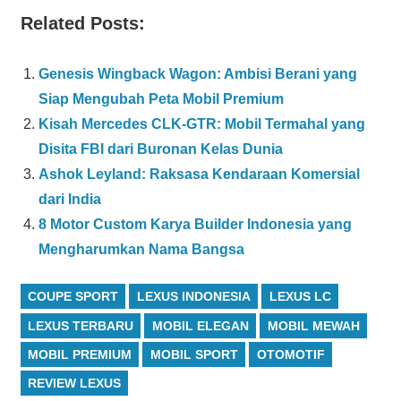
Related Posts:
Genesis Wingback Wagon: Ambisi Berani yang
Siap Mengubah Peta Mobil Premium
Kisah Mercedes CLK-GTR: Mobil Termahal yang
Disita FBI dari Buronan Kelas Dunia
Ashok Leyland: Raksasa Kendaraan Komersial
dari India
8 Motor Custom Karya Builder Indonesia yang
Mengharumkan Nama Bangsa
COUPE SPORT
LEXUS INDONESIA
LEXUS LC
LEXUS TERBARU
MOBIL ELEGAN
MOBIL MEWAH
MOBIL PREMIUM
MOBIL SPORT
OTOMOTIF
REVIEW LEXUS