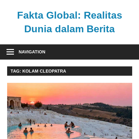
Skip
to
Fakta Global: Realitas
content
Dunia dalam Berita
Menghadirkan
kabar
NAVIGATION
faktual
dari
TAG:
KOLAM CLEOPATRA
berbagai
sudut
pandang