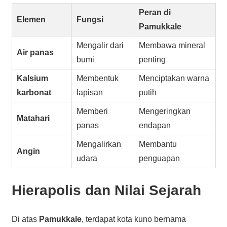
Peran di
Elemen
Fungsi
Pamukkale
Mengalir dari
Membawa mineral
Air panas
bumi
penting
Kalsium
Membentuk
Menciptakan warna
karbonat
lapisan
putih
Memberi
Mengeringkan
Matahari
panas
endapan
Mengalirkan
Membantu
Angin
udara
penguapan
Hierapolis dan Nilai Sejarah
Di atas
Pamukkale
, terdapat kota kuno bernama