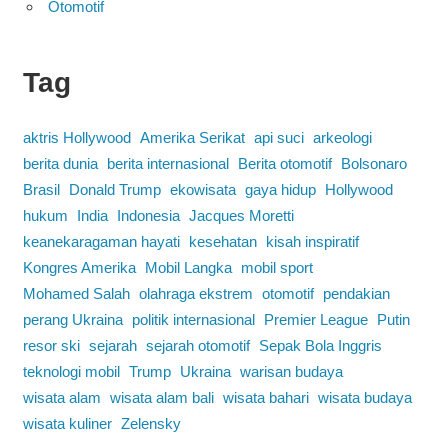
Otomotif
Tag
aktris Hollywood
Amerika Serikat
api suci
arkeologi
berita dunia
berita internasional
Berita otomotif
Bolsonaro
Brasil
Donald Trump
ekowisata
gaya hidup
Hollywood
hukum
India
Indonesia
Jacques Moretti
keanekaragaman hayati
kesehatan
kisah inspiratif
Kongres Amerika
Mobil Langka
mobil sport
Mohamed Salah
olahraga ekstrem
otomotif
pendakian
perang Ukraina
politik internasional
Premier League
Putin
resor ski
sejarah
sejarah otomotif
Sepak Bola Inggris
teknologi mobil
Trump
Ukraina
warisan budaya
wisata alam
wisata alam bali
wisata bahari
wisata budaya
wisata kuliner
Zelensky