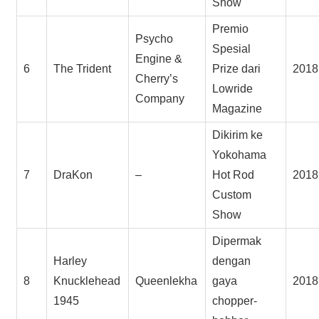
Show
Premio
Psycho
Spesial
Engine &
6
The Trident
Prize dari
2018
Cherry’s
Lowride
Company
Magazine
Dikirim ke
Yokohama
7
DraKon
–
Hot Rod
2018
Custom
Show
Dipermak
Harley
dengan
8
Knucklehead
Queenlekha
gaya
2018
1945
chopper-