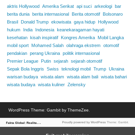
aktris Hollywood
Amerika Serikat
api suci
arkeologi
bar
berita dunia
berita internasional
Berita otomotif
Bolsonaro
Brasil
Donald Trump
ekowisata
gaya hidup
Hollywood
hukum
India
Indonesia
keanekaragaman hayati
kesehatan
kisah inspiratif
Kongres Amerika
Mobil Langka
mobil sport
Mohamed Salah
olahraga ekstrem
otomotif
pendakian
perang Ukraina
politik internasional
Premier League
Putin
sejarah
sejarah otomotif
Sepak Bola Inggris
Swiss
teknologi mobil
Trump
Ukraina
warisan budaya
wisata alam
wisata alam bali
wisata bahari
wisata budaya
wisata kuliner
Zelensky
WordPress Theme: Gambit by ThemeZee.
F
akta Global: Realitas Dunia dalam Berita
Proudly powered by WordPress
Theme: Gambit.