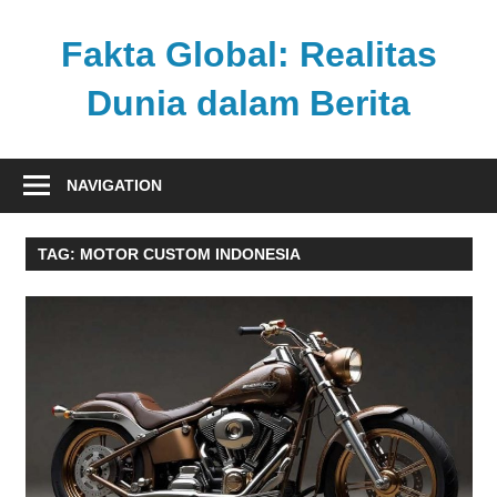
Skip
to
Fakta Global: Realitas
content
Dunia dalam Berita
Menghadirkan
kabar
NAVIGATION
faktual
dari
TAG:
MOTOR CUSTOM INDONESIA
berbagai
sudut
pandang