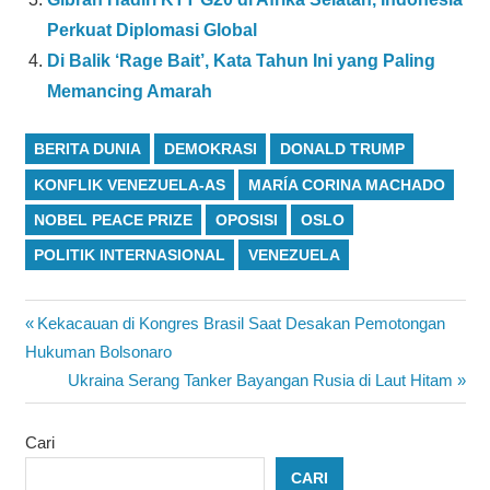
Perkuat Diplomasi Global
Di Balik ‘Rage Bait’, Kata Tahun Ini yang Paling
Memancing Amarah
BERITA DUNIA
DEMOKRASI
DONALD TRUMP
KONFLIK VENEZUELA-AS
MARÍA CORINA MACHADO
NOBEL PEACE PRIZE
OPOSISI
OSLO
POLITIK INTERNASIONAL
VENEZUELA
Navigasi
Previous
Kekacauan di Kongres Brasil Saat Desakan Pemotongan
Post:
Hukuman Bolsonaro
pos
Next
Ukraina Serang Tanker Bayangan Rusia di Laut Hitam
Post:
Cari
CARI