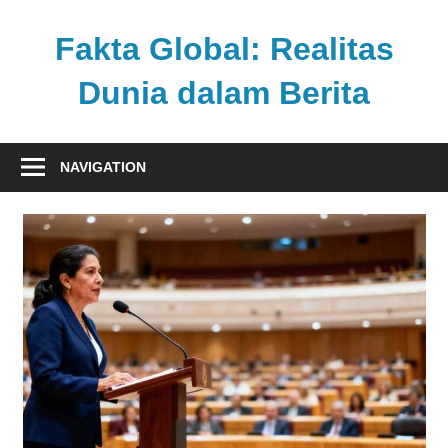
Skip
to
Fakta Global: Realitas
content
Dunia dalam Berita
Menghadirkan
kabar
NAVIGATION
faktual
dari
berbagai
sudut
pandang