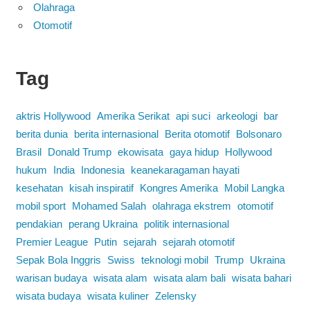
Olahraga
Otomotif
Tag
aktris Hollywood
Amerika Serikat
api suci
arkeologi
bar
berita dunia
berita internasional
Berita otomotif
Bolsonaro
Brasil
Donald Trump
ekowisata
gaya hidup
Hollywood
hukum
India
Indonesia
keanekaragaman hayati
kesehatan
kisah inspiratif
Kongres Amerika
Mobil Langka
mobil sport
Mohamed Salah
olahraga ekstrem
otomotif
pendakian
perang Ukraina
politik internasional
Premier League
Putin
sejarah
sejarah otomotif
Sepak Bola Inggris
Swiss
teknologi mobil
Trump
Ukraina
warisan budaya
wisata alam
wisata alam bali
wisata bahari
wisata budaya
wisata kuliner
Zelensky