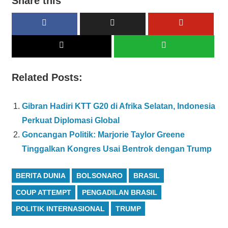
Share this
Related Posts:
Gibran Hadiri KTT G20 di Afrika Selatan, Indonesia
Perkuat Diplomasi Global
Goncangan Politik: Marjorie Taylor Greene
Tinggalkan Kongres Usai Bentrok dengan Trump
BERITA DUNIA
BOLSONARO
BRASIL
COUP ATTEMPT
PENGADILAN BRASIL
POLITIK INTERNASIONAL
TRUMP