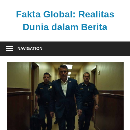
Skip
to
Fakta Global: Realitas
content
Dunia dalam Berita
Menghadirkan
kabar
NAVIGATION
faktual
dari
berbagai
sudut
pandang