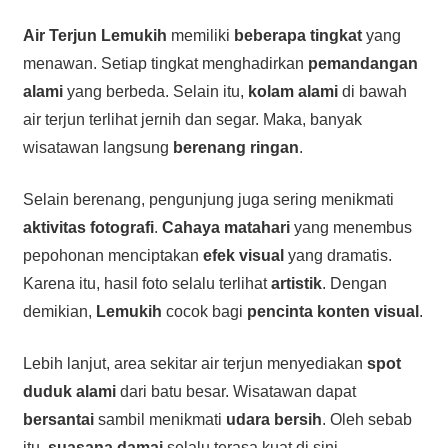
Air Terjun Lemukih
memiliki
beberapa tingkat
yang
menawan. Setiap tingkat menghadirkan
pemandangan
alami
yang berbeda. Selain itu,
kolam alami
di bawah
air terjun terlihat jernih dan segar. Maka, banyak
wisatawan langsung
berenang ringan
.
Selain berenang, pengunjung juga sering menikmati
aktivitas fotografi
.
Cahaya matahari
yang menembus
pepohonan menciptakan
efek visual
yang dramatis.
Karena itu, hasil foto selalu terlihat
artistik
. Dengan
demikian,
Lemukih
cocok bagi
pencinta konten visual
.
Lebih lanjut, area sekitar air terjun menyediakan
spot
duduk alami
dari batu besar. Wisatawan dapat
bersantai
sambil menikmati
udara bersih
. Oleh sebab
itu,
suasana damai
selalu terasa kuat di sini.