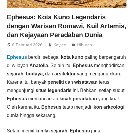
Ephesus: Kota Kuno Legendaris
dengan Warisan Romawi, Kuil Artemis,
dan Kejayaan Peradaban Dunia
6 Februari 2026
Kaylee
Hiburan
Ephesus
berdiri sebagai
kota kuno
paling berpengaruh
di wilayah
Anatolia
. Selain itu,
Ephesus
menghadirkan
sejarah
,
budaya
, dan
arsitektur
yang mengagumkan.
Karena itu, banyak
peneliti
dan
wisatawan
terus
mengunjungi
situs legendaris
ini. Bahkan, setiap sudut
Ephesus
memancarkan
kisah peradaban
yang kuat.
Oleh karena itu,
Ephesus
tetap menjadi
ikon arkeologi
dunia hingga sekarang.
Selain memiliki
nilai sejarah
,
Ephesus
juga