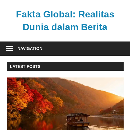
Skip
to
Fakta Global: Realitas
content
Dunia dalam Berita
Menghadirkan
kabar
NAVIGATION
faktual
dari
LATEST POSTS
berbagai
sudut
pandang