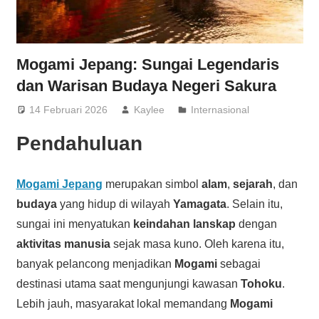
Mogami Jepang: Sungai Legendaris
dan Warisan Budaya Negeri Sakura
14 Februari 2026
Kaylee
Internasional
Pendahuluan
Mogami Jepang
merupakan simbol
alam
,
sejarah
, dan
budaya
yang hidup di wilayah
Yamagata
. Selain itu,
sungai ini menyatukan
keindahan lanskap
dengan
aktivitas manusia
sejak masa kuno. Oleh karena itu,
banyak pelancong menjadikan
Mogami
sebagai
destinasi utama saat mengunjungi kawasan
Tohoku
.
Lebih jauh, masyarakat lokal memandang
Mogami