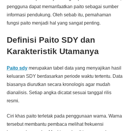
pengguna dapat memanfaatkan paito sebagai sumber
informasi pendukung. Oleh sebab itu, pemahaman
fungsi paito menjadi hal yang sangat penting.
Definisi Paito SDY dan
Karakteristik Utamanya
Paito sdy
merupakan tabel data yang menyajikan hasil
keluaran SDY berdasarkan periode waktu tertentu. Data
biasanya diurutkan secara kronologis agar mudah
dianalisis. Setiap angka dicatat sesuai tanggal rilis
resmi.
Ciri khas paito terletak pada penggunaan warna. Warna
tersebut membantu pembaca melihat frekuensi