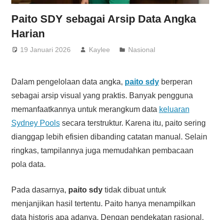
Paito SDY sebagai Arsip Data Angka
Harian
19 Januari 2026
Kaylee
Nasional
Dalam pengelolaan data angka,
paito sdy
berperan
sebagai arsip visual yang praktis. Banyak pengguna
memanfaatkannya untuk merangkum data
keluaran
Sydney Pools
secara terstruktur. Karena itu, paito sering
dianggap lebih efisien dibanding catatan manual. Selain
ringkas, tampilannya juga memudahkan pembacaan
pola data.
Pada dasarnya,
paito sdy
tidak dibuat untuk
menjanjikan hasil tertentu. Paito hanya menampilkan
data historis apa adanya. Dengan pendekatan rasional,