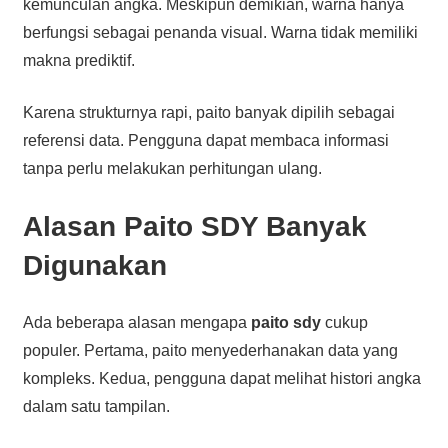
kemunculan angka. Meskipun demikian, warna hanya
berfungsi sebagai penanda visual. Warna tidak memiliki
makna prediktif.
Karena strukturnya rapi, paito banyak dipilih sebagai
referensi data. Pengguna dapat membaca informasi
tanpa perlu melakukan perhitungan ulang.
Alasan Paito SDY Banyak
Digunakan
Ada beberapa alasan mengapa
paito sdy
cukup
populer. Pertama, paito menyederhanakan data yang
kompleks. Kedua, pengguna dapat melihat histori angka
dalam satu tampilan.