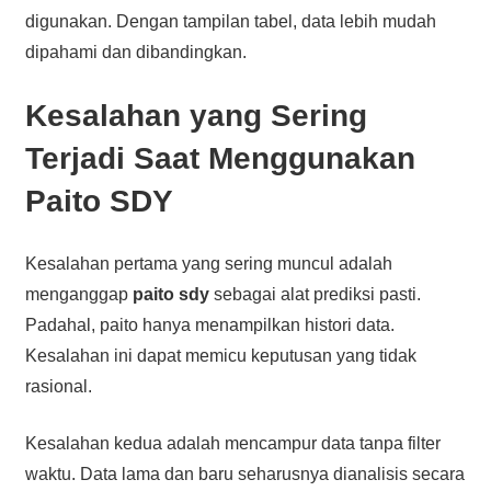
digunakan. Dengan tampilan tabel, data lebih mudah
dipahami dan dibandingkan.
Kesalahan yang Sering
Terjadi Saat Menggunakan
Paito SDY
Kesalahan pertama yang sering muncul adalah
menganggap
paito sdy
sebagai alat prediksi pasti.
Padahal, paito hanya menampilkan histori data.
Kesalahan ini dapat memicu keputusan yang tidak
rasional.
Kesalahan kedua adalah mencampur data tanpa filter
waktu. Data lama dan baru seharusnya dianalisis secara