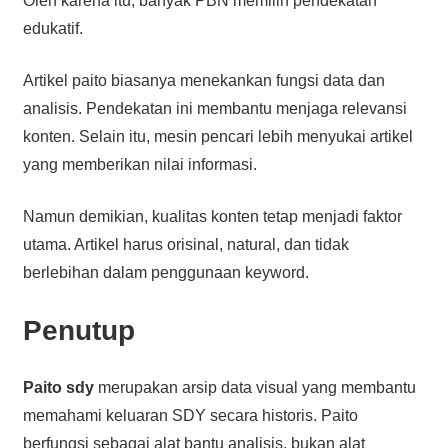
Oleh karena itu, banyak PBN memilih pendekatan
edukatif.
Artikel paito biasanya menekankan fungsi data dan
analisis. Pendekatan ini membantu menjaga relevansi
konten. Selain itu, mesin pencari lebih menyukai artikel
yang memberikan nilai informasi.
Namun demikian, kualitas konten tetap menjadi faktor
utama. Artikel harus orisinal, natural, dan tidak
berlebihan dalam penggunaan keyword.
Penutup
Paito sdy
merupakan arsip data visual yang membantu
memahami keluaran SDY secara historis. Paito
berfungsi sebagai alat bantu analisis, bukan alat