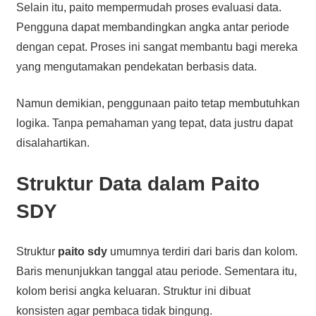
Selain itu, paito mempermudah proses evaluasi data.
Pengguna dapat membandingkan angka antar periode
dengan cepat. Proses ini sangat membantu bagi mereka
yang mengutamakan pendekatan berbasis data.
Namun demikian, penggunaan paito tetap membutuhkan
logika. Tanpa pemahaman yang tepat, data justru dapat
disalahartikan.
Struktur Data dalam Paito
SDY
Struktur
paito sdy
umumnya terdiri dari baris dan kolom.
Baris menunjukkan tanggal atau periode. Sementara itu,
kolom berisi angka keluaran. Struktur ini dibuat
konsisten agar pembaca tidak bingung.