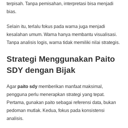
terpisah. Tanpa pemisahan, interpretasi bisa menjadi
bias.
Selain itu, terlalu fokus pada warna juga menjadi
kesalahan umum. Warna hanya membantu visualisasi.
Tanpa analisis logis, warna tidak memiliki nilai strategis.
Strategi Menggunakan Paito
SDY dengan Bijak
Agar
paito sdy
memberikan manfaat maksimal,
pengguna perlu menerapkan strategi yang tepat.
Pertama, gunakan paito sebagai referensi data, bukan
pedoman mutlak. Kedua, fokus pada konsistensi
analisis.