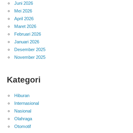
Juni 2026
Mei 2026
April 2026
Maret 2026
Februari 2026
Januari 2026
Desember 2025
November 2025
Kategori
Hiburan
Internasional
Nasional
Olahraga
Otomotif