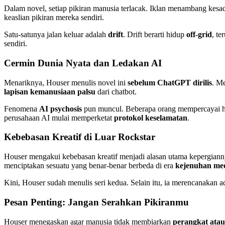
Dalam novel, setiap pikiran manusia terlacak. Iklan menambang kesad
keaslian pikiran mereka sendiri.
Satu-satunya jalan keluar adalah
drift
. Drift berarti hidup
off-grid
, te
sendiri.
Cermin Dunia Nyata dan Ledakan AI
Menariknya, Houser menulis novel ini
sebelum ChatGPT dirilis
. M
lapisan kemanusiaan palsu
dari chatbot.
Fenomena
AI psychosis
pun muncul. Beberapa orang mempercayai ha
perusahaan AI mulai memperketat
protokol keselamatan
.
Kebebasan Kreatif di Luar Rockstar
Houser mengakui kebebasan kreatif menjadi alasan utama kepergianny
menciptakan sesuatu yang benar-benar berbeda di era
kejenuhan me
Kini, Houser sudah menulis seri kedua. Selain itu, ia merencanakan
Pesan Penting: Jangan Serahkan Pikiranmu
Houser menegaskan agar manusia tidak membiarkan
perangkat atau