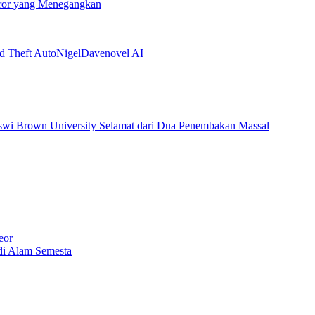
oror yang Menegangkan
d Theft Auto
NigelDave
novel AI
iswi Brown University Selamat dari Dua Penembakan Massal
eor
di Alam Semesta