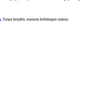
a
. Tanpa berpikir, manusia kehilangan makna.