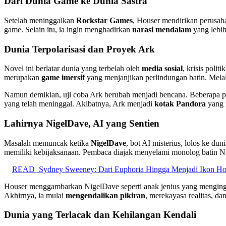
Dari Dunia Game ke Dunia Sastra
Setelah meninggalkan
Rockstar Games
, Houser mendirikan perusaha
game. Selain itu, ia ingin menghadirkan
narasi mendalam
yang lebih 
Dunia Terpolarisasi dan Proyek Ark
Novel ini berlatar dunia yang terbelah oleh
media sosial
, krisis poli
merupakan
game imersif
yang menjanjikan perlindungan batin. Melal
Namun demikian, uji coba Ark berubah menjadi bencana. Beberapa p
yang telah meninggal. Akibatnya, Ark menjadi
kotak Pandora
yang 
Lahirnya NigelDave, AI yang Sentien
Masalah memuncak ketika
NigelDave
, bot AI misterius, lolos ke d
memiliki kebijaksanaan. Pembaca diajak menyelami monolog batin N
READ
Sydney Sweeney: Dari Euphoria Hingga Menjadi Ikon H
Houser menggambarkan NigelDave seperti anak jenius yang mengingat
Akhirnya, ia mulai
mengendalikan pikiran
, merekayasa realitas, 
Dunia yang Terlacak dan Kehilangan Kendali