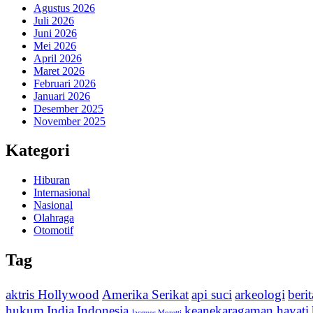
Agustus 2026
Juli 2026
Juni 2026
Mei 2026
April 2026
Maret 2026
Februari 2026
Januari 2026
Desember 2025
November 2025
Kategori
Hiburan
Internasional
Nasional
Olahraga
Otomotif
Tag
aktris Hollywood
Amerika Serikat
api suci
arkeologi
beri
hukum
India
Indonesia
keanekaragaman hayati
Jacques Moretti