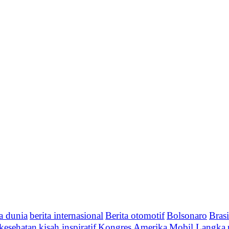
ta dunia
berita internasional
Berita otomotif
Bolsonaro
Brasi
kesehatan
kisah inspiratif
Kongres Amerika
Mobil Langka