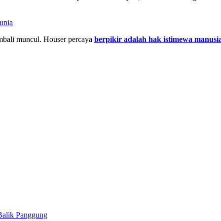
unia
embali muncul. Houser percaya
berpikir adalah hak istimewa manusi
Balik Panggung