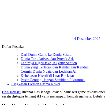
14 Desember 2025
Daftar Pustaka
Dari Dunia Game ke Dunia Sastra
Dunia Terpolarisasi dan Proyek Ark
Lahirnya NigelDave, AI yang Sentien
Dunia yang Terlacak dan Kehilangan Kendali
Cermin Dunia Nyata dan Ledakan AI
Kebebasan Kreatif di Luar Rockstar
Pesan Penting: Jangan Serahkan Pikiranmu
Ringkasan Elemen Utama Novel
Dan Houser
dikenal luas sebagai otak di balik seri game revolusione
cerita distopia
tentang
AI
yang melampaui kendali manusia. Lebih ja